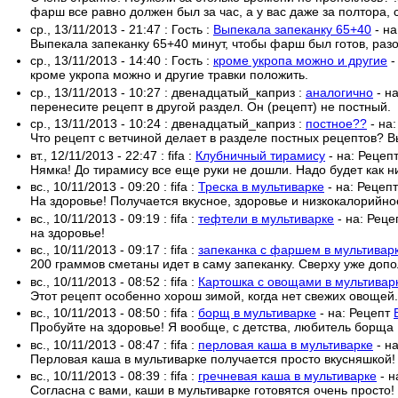
фарш все равно должен был за час, а у вас даже за полтора, с
ср., 13/11/2013 - 21:47
:
Гость
:
Выпекала запеканку 65+40
- н
Выпекала запеканку 65+40 минут, чтобы фарш был готов, раз
ср., 13/11/2013 - 14:40
:
Гость
:
кроме укропа можно и другие
-
кроме укропа можно и другие травки положить.
ср., 13/11/2013 - 10:27
:
двенадцатый_каприз
:
аналогично
- н
перенесите рецепт в другой раздел. Он (рецепт) не постный.
ср., 13/11/2013 - 10:24
:
двенадцатый_каприз
:
постное??
- на
Что рецепт с ветчиной делает в разделе постных рецептов? В
вт., 12/11/2013 - 22:47
:
fifa
:
Клубничный тирамису
- на:
Рецеп
Нямка! До тирамису все еще руки не дошли. Надо будет как н
вс., 10/11/2013 - 09:20
:
fifa
:
Треска в мультиварке
- на:
Рецепт
На здоровье! Получается вкусное, здоровье и низкокалорийно
вс., 10/11/2013 - 09:19
:
fifa
:
тефтели в мультиварке
- на:
Реце
на здоровье!
вс., 10/11/2013 - 09:17
:
fifa
:
запеканка с фаршем в мультивар
200 граммов сметаны идет в саму запеканку. Сверху уже доп
вс., 10/11/2013 - 08:52
:
fifa
:
Картошка с овощами в мультивар
Этот рецепт особенно хорош зимой, когда нет свежих овощей.
вс., 10/11/2013 - 08:50
:
fifa
:
борщ в мультиварке
- на:
Рецепт
Пробуйте на здоровье! Я вообще, с детства, любитель борща 
вс., 10/11/2013 - 08:47
:
fifa
:
перловая каша в мультиварке
- н
Перловая каша в мультиварке получается просто вкусняшкой! 
вс., 10/11/2013 - 08:39
:
fifa
:
гречневая каша в мультиварке
- н
Согласна с вами, каши в мультиварке готовятся очень просто!