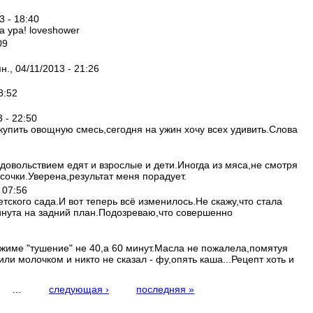
3 - 18:40
а ура! loveshower
09
пн., 04/11/2013 - 21:26
8:52
3 - 22:50
купить овощную смесь,сегодня на ужин хочу всех удивить.Слова
удовольствием едят и взрослые и дети.Иногда из мяса,не смотря
сочки.Уверена,результат меня порадует.
- 07:56
ского сада.И вот теперь всё изменилось.Не скажу,что стала
винута на задний план.Подозреваю,что совершенно
ежиме "тушение" не 40,а 60 минут.Масла не пожалела,помятуя
и молочком и никто не сказал - фу,опять каша...Рецепт хоть и
…
следующая ›
последняя »