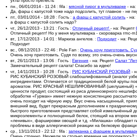
ухты просто прелесть
пн., 06/01/2014 - 11:24
:
fifa
:
мясной пирог в мультиварке
- на
Да, фарш с капустой тоже надо подсолить, тут главное - не пе
пт., 03/01/2014 - 18:28
:
Гость
:
а фарш с капустой солить
- на:
а фарш с капустой солить надо?
чт., 26/12/2013 - 13:21
:
Гость
:
Отличный рецепт!
- на:
Рецепт
Отличный рецепт! Но у меня мультиварка - скороварка rmc-m11
вт., 17/12/2013 - 14:01
:
Маркиза ангелов.
:
Подходит
- на:
Рец
Подходит
вс., 08/12/2013 - 22:46
:
Pole Fan
:
Очень хочу приготовить. Су
Очень хочу приготовить. Судя по всему, это очень-очень вкусн
вт., 26/11/2013 - 13:06
:
Гость
:
Евгения
- на:
Рецепт
Салат "Ле
Замечательный рецепт салата! Спасибо за идею!
чт., 14/11/2013 - 10:28
:
Гость
:
РИС КУБАНСКИЙ РОЗОВЫЙ
- 
РИС КУБАНСКИЙ РОЗОВЫЙ слабошлифованный (аналог узбекской
ингредиентами. Отличается от традиционной белой крупы по
ароматом. РИС КРАСНЫЙ НЕШЛИФОВАННЫЙ (шелушеный) «Чуд
ценности продукт, состоящий из риса длиннозерного нешлиф
обработке «Гурман» имеет нежную консистенцию рассыпчатог
очень походит на чёрную икру. Вкус очень насыщенный, при
внешний вид, будет прекрасным дополнением к праздничном
быстрого приготовления представляет собой измельчённый д
микроэлементы и полноценный белок, стоящий на втором месте 
«ленивых», фаршировки овощей и т.д. «Милашка» обладает г
проблемы в виде аллергической реакции на белковую фракцию 
ср., 13/11/2013 - 22:12
:
fifa
:
запеканка с фаршем в мультивар
Очень странно. Неужели за столько времени не пропеклось? :