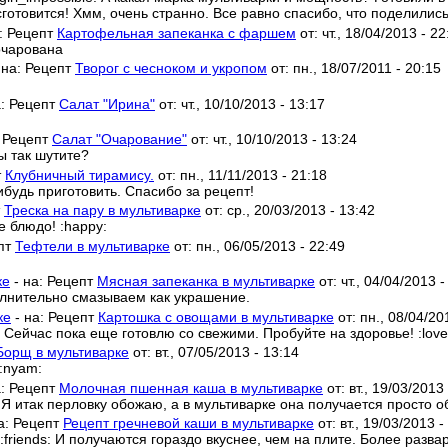
готовится! Хмм, очень странно. Все равно спасибо, что поделились 
а:
Рецепт
Картофельная запеканка с фаршем
от:
чт., 18/04/2013 - 22
очарована
 на:
Рецепт
Творог с чесноком и укропом
от:
пн., 18/07/2011 - 20:15
а:
Рецепт
Салат "Ирина"
от:
чт., 10/10/2013 - 13:17
:
Рецепт
Салат "Очарование"
от:
чт., 10/10/2013 - 13:24
ы так шутите?
т
Клубничный тирамису.
от:
пн., 11/11/2013 - 21:18
ибудь приготовить. Спасибо за рецепт!
Треска на пару в мультиварке
от:
ср., 20/03/2013 - 13:42
е блюдо! :happy:
пт
Тефтели в мультиварке
от:
пн., 06/05/2013 - 22:49
ке
- на:
Рецепт
Мясная запеканка в мультиварке
от:
чт., 04/04/2013 -
олнительно смазываем как украшение.
ке
- на:
Рецепт
Картошка с овощами в мультиварке
от:
пн., 08/04/20
 Сейчас пока еще готовлю со свежими. Пробуйте на здоровье! :love
Борщ в мультиварке
от:
вт., 07/05/2013 - 13:14
:nyam:
а:
Рецепт
Молочная пшенная каша в мультиварке
от:
вт., 19/03/2013
Я итак перловку обожаю, а в мультиварке она получается просто о
а:
Рецепт
Рецепт гречневой каши в мультиварке
от:
вт., 19/03/2013 -
 :friends: И получаются гораздо вкуснее, чем на плите. Более разв