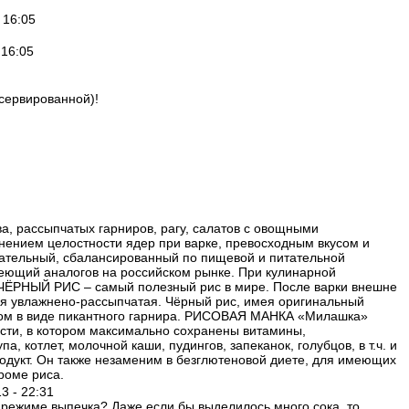
- 16:05
 16:05
сервированной)‎!
, рассыпчатых гарниров, рагу, салатов с овощными
нением целостности ядер при варке, превосходным вкусом и
ельный, сбалансированный по пищевой и питательной
меющий аналогов на российском рынке. При кулинарной
. ЧЁРНЫЙ РИС – самый полезный рис в мире. После варки внешне
ия увлажнено-рассыпчатая. Чёрный рис, имея оригинальный
исом в виде пикантного гарнира. РИСОВАЯ МАНКА «Милашка»
сти, в котором максимально сохранены витамины,
 котлет, молочной каши, пудингов, запеканок, голубцов, в т.ч. и
одукт. Он также незаменим в безглютеновой диете, для имеющих
роме риса.
13 - 22:31
в режиме выпечка? Даже если бы выделилось много сока, то