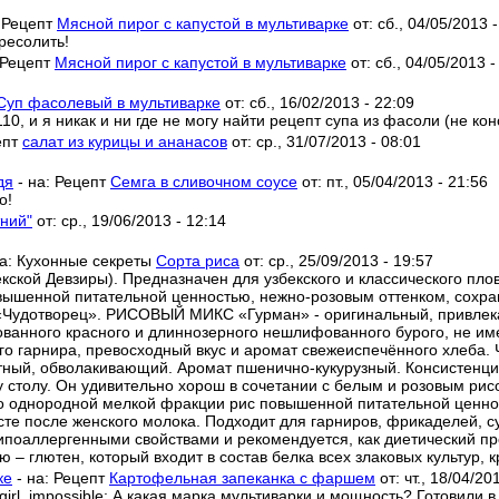
:
Рецепт
Мясной пирог с капустой в мультиварке
от:
сб., 04/05/2013 
ресолить!
Рецепт
Мясной пирог с капустой в мультиварке
от:
сб., 04/05/2013 -
Суп фасолевый в мультиварке
от:
сб., 16/02/2013 - 22:09
0, и я никак и ни где не могу найти рецепт супа из фасоли (не кон
епт
салат из курицы и ананасов
от:
ср., 31/07/2013 - 08:01
дя
- на:
Рецепт
Семга в сливочном соусе
от:
пт., 05/04/2013 - 21:56
о!
тний"
от:
ср., 19/06/2013 - 12:14
на:
Кухонные секреты
Сорта риса
от:
ср., 25/09/2013 - 19:57
 Девзиры). Предназначен для узбекского и классического плова
вышенной питательной ценностью, нежно-розовым оттенком, сохра
отворец». РИСОВЫЙ МИКС «Гурман» - оригинальный, привлекат
ованного красного и длиннозерного нешлифованного бурого, не и
о гарнира, превосходный вкус и аромат свежеиспечённого хлеба
ятный, обволакивающий. Аромат пшенично-кукурузный. Консистенц
у столу. Он удивительно хорош в сочетании с белым и розовым р
о однородной мелкой фракции рис повышенной питательной ценно
после женского молока. Подходит для гарниров, фрикаделей, супа,
ипоаллергенными свойствами и рекомендуется, как диетический пр
– глютен, который входит в состав белка всех злаковых культур, к
ке
- на:
Рецепт
Картофельная запеканка с фаршем
от:
чт., 18/04/20
girl_impossible: А какая марка мультиварки и мощность? Готовили 