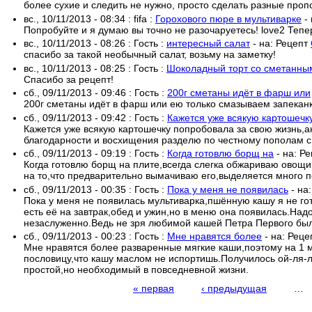
более сухие и следить не нужно, просто сделать разные пропо
вс., 10/11/2013 - 08:34
:
fifa
:
Горохового пюре в мультиварке
-
Попробуйте и я думаю вы точно не разочаруетесь! love2 Тепе
вс., 10/11/2013 - 08:26
:
Гость
:
интересный салат
- на:
Рецепт
спасибо за такой необычный салат, возьму на заметку!
вс., 10/11/2013 - 08:25
:
Гость
:
Шоколадный торт со сметанны
Спасибо за рецепт!
сб., 09/11/2013 - 09:46
:
Гость
:
200г сметаны идёт в фарш или
200г сметаны идёт в фарш или ею только смазываем запеканк
сб., 09/11/2013 - 09:42
:
Гость
:
Кажется уже всякую картошечк
Кажется уже всякую картошечку попробовала за свою жизнь,ан
благодарности и восхищения разделю по честному пополам с
сб., 09/11/2013 - 09:19
:
Гость
:
Когда готовлю борщ на
- на:
Ре
Когда готовлю борщ на плите,всегда слегка обжариваю овощи,
на то,что предварительно вымачиваю его,выделяется много п
сб., 09/11/2013 - 00:35
:
Гость
:
Пока у меня не появилась
- на
Пока у меня не появилась мультиварка,пшённую кашу я не го
есть её на завтрак,обед и ужин,но в меню она появилась.На
незаслуженно.Ведь не зря любимой кашей Петра Первого бы
сб., 09/11/2013 - 00:23
:
Гость
:
Мне нравятся более
- на:
Реце
Мне нравятся более разваренные мягкие каши,поэтому на 1 м
пословицу,что кашу маслом не испортишь.Получилось ой-ля-ля
простой,но необходимый в повседневной жизни.
« первая
‹ предыдущая
…
Страницы