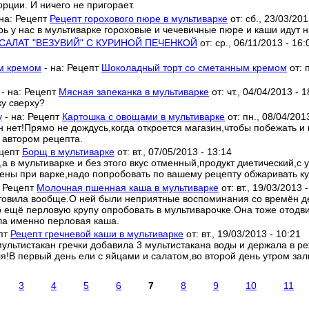
рции. И ничего не пригорает.
 на:
Рецепт
Рецепт горохового пюре в мультиварке
от:
сб., 23/03/201
рь у нас в мультиварке гороховые и чечевичные пюре и каши идут н
САЛАТ "ВЕЗУВИЙ" С КУРИНОЙ ПЕЧЕНКОЙ
от:
ср., 06/11/2013 - 16:
м кремом
- на:
Рецепт
Шоколадный торт со сметанным кремом
от:
- на:
Рецепт
Мясная запеканка в мультиварке
от:
чт., 04/04/2013 - 1
у сверху?
у
- на:
Рецепт
Картошка с овощами в мультиварке
от:
пн., 08/04/201
 нет!Прямо не дождусь,когда откроется магазин,чтобы побежать и 
 автором рецепта.
цепт
Борщ в мультиварке
от:
вт., 07/05/2013 - 13:14
а в мультиварке и без этого вкус отменный,продукт диетический,с 
ены при варке,надо попробовать по вашему рецепту обжаривать ку
:
Рецепт
Молочная пшенная каша в мультиварке
от:
вт., 19/03/2013 
товила вообще.О ней были неприятные воспоминания со времён дет
до ещё перловую крупу опробовать в мультиварочке.Она тоже отод
ла именно перловая каша.
пт
Рецепт гречневой каши в мультиварке
от:
вт., 19/03/2013 - 10:21
ультистакан гречки добавила 3 мультистакана воды и держала в р
!В первый день ели с яйцами и салатом,во второй день утром залил
3
4
5
6
7
8
9
10
11