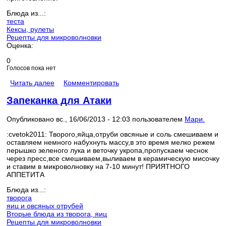
Блюда из...:
теста
Кексы, рулеты
Рецепты для микроволновки
Оценка:
0
Голосов пока нет
Читать далее
Комментировать
Запеканка для Атаки
Опубликовано вс., 16/06/2013 - 12:03 пользователем
Мари.
:cvetok2011: Творого,яйца,отруби овсяные и соль смешиваем и
оставляем немного набухнуть массу,в это время мелко режем
перышко зеленого лука и веточку укропа,пропускаем чеснок
через пресс,все смешиваем,выливаем в керамическую мисочку
и ставим в микроволновку на 7-10 минут! ПРИЯТНОГО
АППЕТИТА
Блюда из...:
творога
яиц и овсяных отрубей
Вторые блюда из творога, яиц
Рецепты для микроволновки