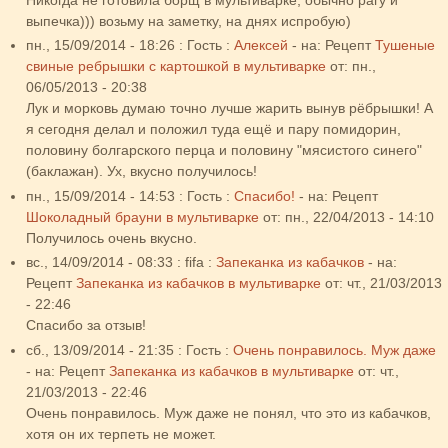
выпечка))) возьму на заметку, на днях испробую)
пн., 15/09/2014 - 18:26
:
Гость
:
Алексей
- на:
Рецепт
Тушеные
свиные ребрышки с картошкой в мультиварке
от:
пн.,
06/05/2013 - 20:38
Лук и морковь думаю точно лучше жарить вынув рёбрышки! А
я сегодня делал и положил туда ещё и пару помидорин,
половину болгарского перца и половину "мясистого синего"
(баклажан). Ух, вкусно получилось!
пн., 15/09/2014 - 14:53
:
Гость
:
Спасибо!
- на:
Рецепт
Шоколадный брауни в мультиварке
от:
пн., 22/04/2013 - 14:10
Получилось очень вкусно.
вс., 14/09/2014 - 08:33
:
fifa
:
Запеканка из кабачков
- на:
Рецепт
Запеканка из кабачков в мультиварке
от:
чт., 21/03/2013
- 22:46
Спасибо за отзыв!
сб., 13/09/2014 - 21:35
:
Гость
:
Очень понравилось. Муж даже
- на:
Рецепт
Запеканка из кабачков в мультиварке
от:
чт.,
21/03/2013 - 22:46
Очень понравилось. Муж даже не понял, что это из кабачков,
хотя он их терпеть не может.