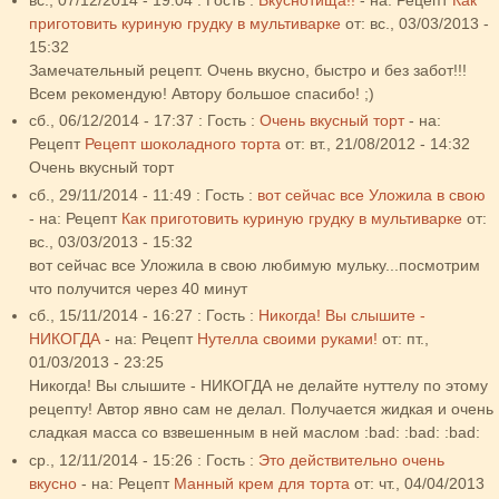
приготовить куриную грудку в мультиварке
от:
вс., 03/03/2013 -
15:32
Замечательный рецепт. Очень вкусно, быстро и без забот!!!
Всем рекомендую! Автору большое спасибо! ;)
сб., 06/12/2014 - 17:37
:
Гость
:
Очень вкусный торт
- на:
Рецепт
Рецепт шоколадного торта
от:
вт., 21/08/2012 - 14:32
Очень вкусный торт
сб., 29/11/2014 - 11:49
:
Гость
:
вот сейчас все Уложила в свою
- на:
Рецепт
Как приготовить куриную грудку в мультиварке
от:
вс., 03/03/2013 - 15:32
вот сейчас все Уложила в свою любимую мульку...посмотрим
что получится через 40 минут
сб., 15/11/2014 - 16:27
:
Гость
:
Никогда! Вы слышите -
НИКОГДА
- на:
Рецепт
Нутелла своими руками!
от:
пт.,
01/03/2013 - 23:25
Никогда! Вы слышите - НИКОГДА не делайте нуттелу по этому
рецепту! Автор явно сам не делал. Получается жидкая и очень
сладкая масса со взвешенным в ней маслом :bad: :bad: :bad:
ср., 12/11/2014 - 15:26
:
Гость
:
Это действительно очень
вкусно
- на:
Рецепт
Манный крем для торта
от:
чт., 04/04/2013