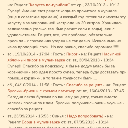
на:
Рецепт
"Капуста по-гурийски"
от:
ср., 23/10/2013 - 10:12
Супер! Именно этот рецепт когда-то прочитала в журнале
(еще в советские времена) и каждый год готовили с мужем эту
капусту в эмалированной кастрюле на 20 литров. Хранилась
великолепно (только там был расчет соли и воды), ели с
удовольствием. Рецепт, все, кто пробовал, обязательно
просили - к сожалению утерян не так давно. Искала именно
из-за пропорций соли. Но все равно, спасибо огромное!!!!!!
вс., 19/10/2014 - 17:04
:
Гость
:
Пирог
- на:
Рецепт
Насыпной
яблочный пирог в мультиварке
от:
вт., 30/04/2013 - 10:34
Супер!! Спасибо за подсказку, я бы не додумалась бы за
корзиночку - это идея просто супер, теперь буду доставать при
помощи корзинки, а то такие трудности были....
сб., 04/10/2014 - 11:58
:
Гость
:
Спасибо за рецепт
- на:
Рецепт
Булочки-бриоши с кремом патисьер
от:
вт., 16/04/2013 - 07:45
Сегодня пекла булочки по вашему рецепту, только вместо
капелек положила изюм. Булочки получились очень вкусные -
спасибо за рецепт.
вт., 23/09/2014 - 15:53
:
Синья
:
Надо попробовать)
- на:
Рецепт
Борщ в мультиварке
от:
вт., 07/05/2013 - 13:14
Никогда не готовила борщ в мультиварке, обычно рагу и