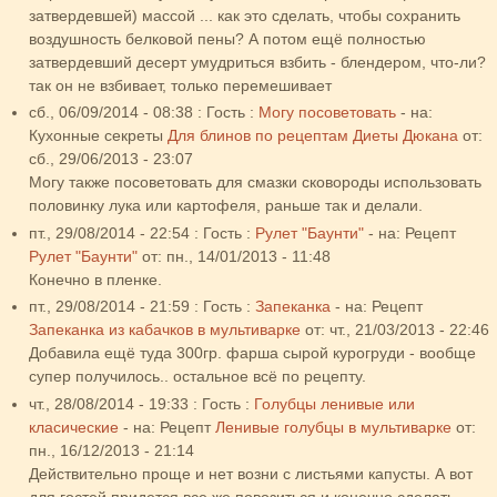
затвердевшей) массой ... как это сделать, чтобы сохранить
воздушность белковой пены? А потом ещё полностью
затвердевший десерт умудриться взбить - блендером, что-ли?
так он не взбивает, только перемешивает
сб., 06/09/2014 - 08:38
:
Гость
:
Могу посоветовать
- на:
Кухонные секреты
Для блинов по рецептам Диеты Дюкана
от:
сб., 29/06/2013 - 23:07
Могу также посоветовать для смазки сковороды использовать
половинку лука или картофеля, раньше так и делали.
пт., 29/08/2014 - 22:54
:
Гость
:
Рулет "Баунти"
- на:
Рецепт
Рулет "Баунти"
от:
пн., 14/01/2013 - 11:48
Конечно в пленке.
пт., 29/08/2014 - 21:59
:
Гость
:
Запеканка
- на:
Рецепт
Запеканка из кабачков в мультиварке
от:
чт., 21/03/2013 - 22:46
Добавила ещё туда 300гр. фарша сырой курогруди - вообще
супер получилось.. остальное всё по рецепту.
чт., 28/08/2014 - 19:33
:
Гость
:
Голубцы ленивые или
класические
- на:
Рецепт
Ленивые голубцы в мультиварке
от:
пн., 16/12/2013 - 21:14
Действительно проще и нет возни с листьями капусты. А вот
для гостей придется все же повозиться и конечно сделать