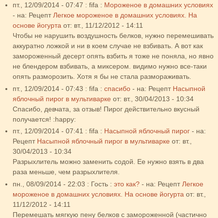
пт., 12/09/2014 - 07:47
:
fifa
:
Мороженое в домашних условиях
- на:
Рецепт
Легкое мороженое в домашних условиях. На
основе йогурта
от:
вт., 11/12/2012 - 14:11
Чтобы не нарушить воздушность белков, нужно перемешивать
аккуратно ложкой и ни в коем случае не взбивать. А вот как
замороженный десерт опять взбить я тоже не поняла, но явно
не блендером взбивать, а миксером. видимо нужно все-таки
опять разморозить. Хотя я бы не стала размораживать.
пт., 12/09/2014 - 07:43
:
fifa
:
спасибо
- на:
Рецепт
Насыпной
яблочный пирог в мультиварке
от:
вт., 30/04/2013 - 10:34
Спасибо, девчата, за отзыв! Пирог действительно вкусный
получается! :happy:
пт., 12/09/2014 - 07:41
:
fifa
:
Насыпной яблочный пирог
- на:
Рецепт
Насыпной яблочный пирог в мультиварке
от:
вт.,
30/04/2013 - 10:34
Разрыхлитель можно заменить содой. Ее нужно взять в два
раза меньше, чем разрыхлителя.
пн., 08/09/2014 - 22:03
:
Гость
:
это как?
- на:
Рецепт
Легкое
мороженое в домашних условиях. На основе йогурта
от:
вт.,
11/12/2012 - 14:11
Перемешать мягкую пену белков с замороженной (частично