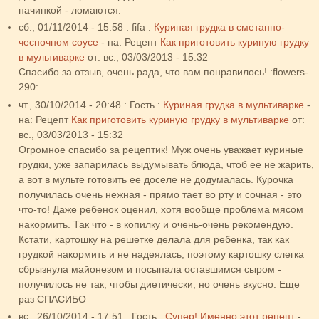
начинкой - ломаются.
сб., 01/11/2014 - 15:58
:
fifa
:
Куриная грудка в сметанно-
чесночном соусе
- на:
Рецепт
Как приготовить куриную грудку
в мультиварке
от:
вс., 03/03/2013 - 15:32
Спасибо за отзыв, очень рада, что вам понравилось! :flowers-
290:
чт., 30/10/2014 - 20:48
:
Гость
:
Куриная грудка в мультиварке
-
на:
Рецепт
Как приготовить куриную грудку в мультиварке
от:
вс., 03/03/2013 - 15:32
Огромное спасибо за рецептик! Муж очень уважает куриные
грудки, уже запарилась выдумывать блюда, чтоб ее не жарить,
а вот в мульте готовить ее доселе не додумалась. Курочка
получилась очень нежная - прямо тает во рту и сочная - это
что-то! Даже ребенок оценил, хотя вообще проблема мясом
накормить. Так что - в копилку и очень-очень рекомендую.
Кстати, картошку на решетке делала для ребенка, так как
грудкой накормить и не надеялась, поэтому картошку слегка
сбрызнула майонезом и посыпала оставшимся сыром -
получилось не так, чтобы диетически, но очень вкусно. Еще
раз СПАСИБО
вс., 26/10/2014 - 17:51
:
Гость
:
Супер! Именно этот рецепт
-