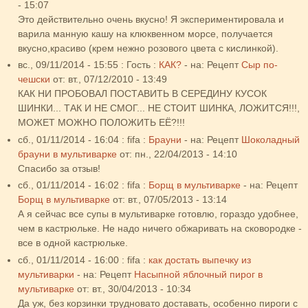
- 15:07
Это действительно очень вкусно! Я экспериментировала и
варила манную кашу на клюквенном морсе, получается
вкусно,красиво (крем нежно розового цвета с кислинкой).
вс., 09/11/2014 - 15:55
:
Гость
:
КАК?
- на:
Рецепт
Сыр по-
чешски
от:
вт., 07/12/2010 - 13:49
КАК НИ ПРОБОВАЛ ПОСТАВИТЬ В СЕРЕДИНУ КУСОК
ШИНКИ... ТАК И НЕ СМОГ... НЕ СТОИТ ШИНКА, ЛОЖИТСЯ!!!,
МОЖЕТ МОЖНО ПОЛОЖИТЬ ЕЁ?!!!
сб., 01/11/2014 - 16:04
:
fifa
:
Брауни
- на:
Рецепт
Шоколадный
брауни в мультиварке
от:
пн., 22/04/2013 - 14:10
Спасибо за отзыв!
сб., 01/11/2014 - 16:02
:
fifa
:
Борщ в мультиварке
- на:
Рецепт
Борщ в мультиварке
от:
вт., 07/05/2013 - 13:14
А я сейчас все супы в мультиварке готовлю, гораздо удобнее,
чем в кастрюльке. Не надо ничего обжаривать на сковородке -
все в одной кастрюльке.
сб., 01/11/2014 - 16:00
:
fifa
:
как достать выпечку из
мультиварки
- на:
Рецепт
Насыпной яблочный пирог в
мультиварке
от:
вт., 30/04/2013 - 10:34
Да уж, без корзинки трудновато доставать, особенно пироги с