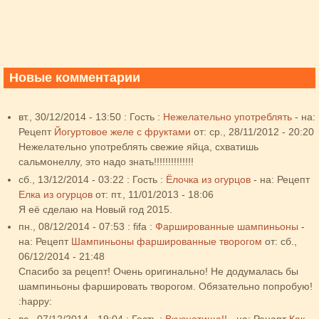
Новые комментарии
вт., 30/12/2014 - 13:50
:
Гость
:
Нежелательно употреблять
- на:
Рецепт
Йогуртовое желе с фруктами
от:
ср., 28/11/2012 - 20:20
Нежелательно употреблять свежие яйца, схватишь
сальмонеллу, это надо знать!!!!!!!!!!!!!!
сб., 13/12/2014 - 03:22
:
Гость
:
Ёлочка из огурцов
- на:
Рецепт
Елка из огурцов
от:
пт., 11/01/2013 - 18:06
Я её сделаю на Новый год 2015.
пн., 08/12/2014 - 07:53
:
fifa
:
Фаршированные шампиньоны
-
на:
Рецепт
Шампиньоны фаршированные творогом
от:
сб.,
06/12/2014 - 21:48
Спасибо за рецепт! Очень оригинально! Не додумалась бы
шампиньоны фаршировать творогом. Обязательно попробую!
:happy:
вс., 07/12/2014 - 19:04
:
Гость
:
Вкуснотища!!
- на:
Рецепт
Как