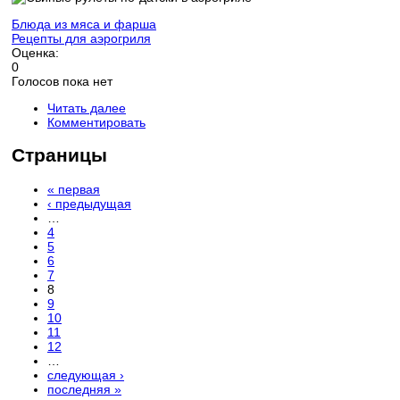
Блюда из мяса и фарша
Рецепты для аэрогриля
Оценка:
0
Голосов пока нет
Читать далее
Комментировать
Страницы
« первая
‹ предыдущая
…
4
5
6
7
8
9
10
11
12
…
следующая ›
последняя »