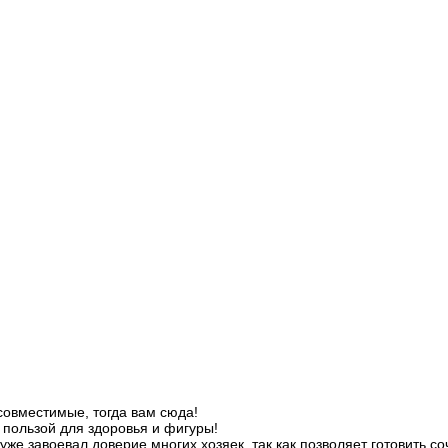
совместимые, тогда вам сюда!
 пользой для здоровья и фигуры!
уже завоевал доверие многих хозяек, так как позволяет готовить 