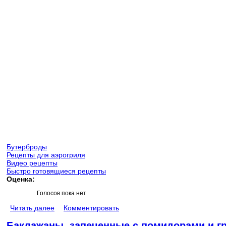
Бутерброды
Рецепты для аэрогриля
Видео рецепты
Быстро готовящиеся рецепты
Оценка:
Голосов пока нет
Читать далее
Комментировать
Баклажаны, запеченные с помидорами и г