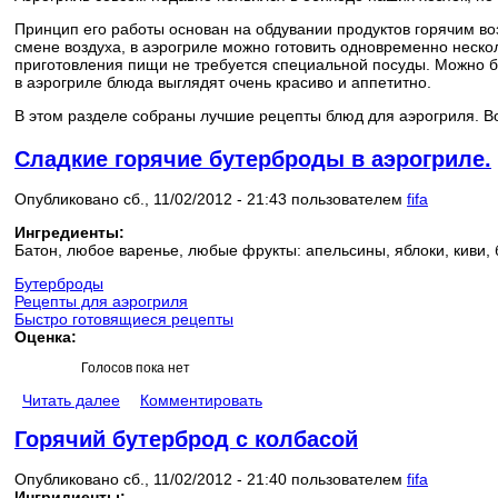
Принцип его работы основан на обдувании продуктов горячим во
смене воздуха, в аэрогриле можно готовить одновременно неск
приготовления пищи не требуется специальной посуды. Можно б
в аэрогриле блюда выглядят очень красиво и аппетитно.
В этом разделе собраны лучшие рецепты блюд для аэрогриля. В
Сладкие горячие бутерброды в аэрогриле.
Опубликовано сб., 11/02/2012 - 21:43 пользователем
fifa
Ингредиенты:
Батон, любое варенье, любые фрукты: апельсины, яблоки, киви, 
Бутерброды
Рецепты для аэрогриля
Быстро готовящиеся рецепты
Оценка:
Голосов пока нет
Читать далее
Комментировать
Горячий бутерброд с колбасой
Опубликовано сб., 11/02/2012 - 21:40 пользователем
fifa
Ингридиенты: