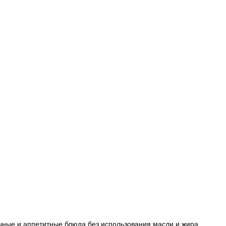
сочные и аппетитные блюда без использования масли и жира.