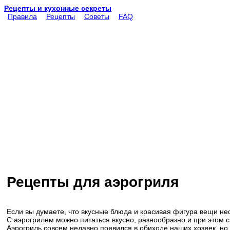
Рецепты и кухонные секреты
Правила
Рецепты
Советы
FAQ
Рецепты для аэрогриля
Если вы думаете, что вкусные блюда и красивая фигура вещи не
С аэрогрилем можно питаться вкусно, разнообразно и при этом с
Аэрогриль совсем недавно появился в обиходе наших хозяек, но 