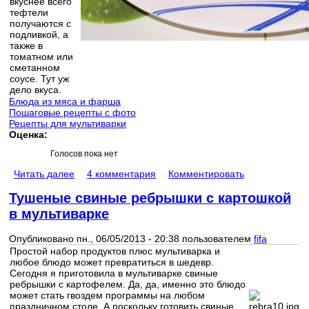
вкуснее всего
тефтели
получаются с
подливкой, а
также в
томатном или
сметанном
соусе. Тут уж
дело вкуса.
Блюда из мяса и фарша
Пошаговые рецепты с фото
Рецепты для мультиварки
Оценка:
Голосов пока нет
Читать далее
4 комментария
Комментировать
Тушеные свиные ребрышки с картошкой
в мультиварке
Опубликовано пн., 06/05/2013 - 20:38 пользователем
fifa
Простой набор продуктов плюс мультиварка и
любое блюдо может превратиться в шедевр.
Сегодня я приготовила в мультиварке свиные
ребрышки с картофелем. Да, да, именно это блюдо
может стать гвоздем программы на любом
праздничном столе. А поскольку готовить свиные