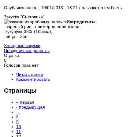
Опубликовано чт., 10/01/2013 - 13:21 пользователем
Гость
Закуска "Снеговики"
Ингредиенты:
-вареный рис - примерно полстакана,
-кукуруза-380г (1банка),
-яйца – 3шт.,
Холодные закуски
Праздничные рецепты
Оценка:
0
Голосов пока нет
Читать далее
Комментировать
Страницы
« первая
‹ предыдущая
…
8
9
10
11
12