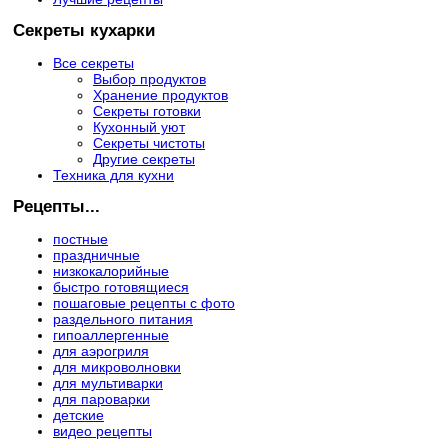
Секреты кухарки
Все секреты
Выбор продуктов
Хранение продуктов
Секреты готовки
Кухонный уют
Секреты чистоты
Другие секреты
Техника для кухни
Рецепты...
постные
праздничные
низкокалорийные
быстро готовящиеся
пошаговые рецепты с фото
раздельного питания
гипоаллергенные
для аэрогриля
для микроволновки
для мультиварки
для пароварки
детские
видео рецепты