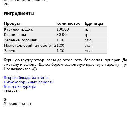
20
Ингредиенты
Продукт
Количество
Единицы
Куриная грудка
100.00
гр.
Корнишены
30.00
гр.
Зеленый горошек
1.00
ст.л.
Низкокаллорийная сметана
1.00
ст.л.
Зелень
1.00
ст.л.
Куриную грудку отвариваем до готовности без соли и приправ. 
сметану и зелень. Далее берем маленькую красивую тарелку и ук
Наслаждайтесь)))
Вторые блюда из птицы
Низкокалорийные рецепты
Блюда из курицы
Оценка:
0
Голосов пока нет