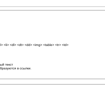
 <li> <dl> <dt> <dd> <img> <table> <tr> <td>
ый текст
бразуются в ссылки.