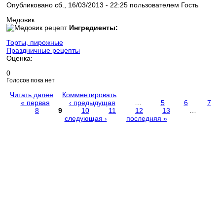
Опубликовано сб., 16/03/2013 - 22:25 пользователем
Гость
Медовик
Ингредиенты:
Торты, пирожные
Праздничные рецепты
Оценка:
0
Голосов пока нет
Читать далее
Комментировать
« первая
‹ предыдущая
…
5
6
7
8
9
10
11
12
13
…
Страницы
следующая ›
последняя »