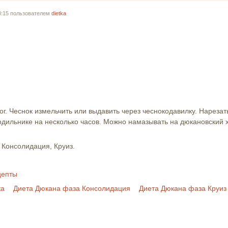
20:15 пользователем
dietka
г. Чеснок измельчить или выдавить через чеснокодавилку. Нарезат
лодильнике на несколько часов. Можно намазывать на дюкановский 
 Консолидация, Круиз.
цепты
ка
Диета Дюкана фаза Консолидация
Диета Дюкана фаза Круиз