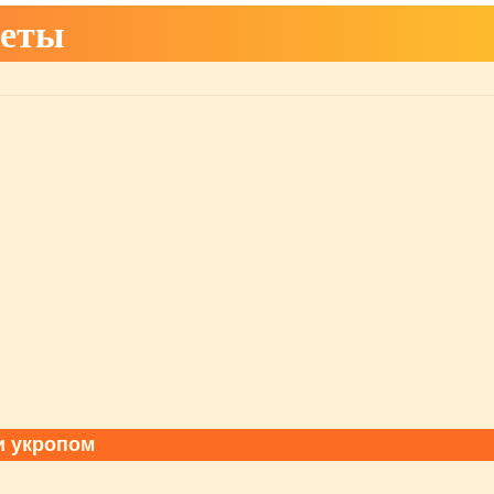
реты
и укропом