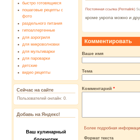
быстро готовящиеся
Постоянная ссылка (Permalink)
Su
пошаговые рецепты с
фото
кроме укропа можно и дру
раздельного питания
гипоаллергенные
для аэрогриля
Комментировать
для микроволновки
для мультиварки
Ваше имя
для пароварки
детские
Тема
видео рецепты
Комментарий
*
Сейчас на сайте
Пользователей онлайн: 0.
Добавь на Яндекс!
Более подробная информаци
Ваш кулинарный
Формат текста
блокнотик