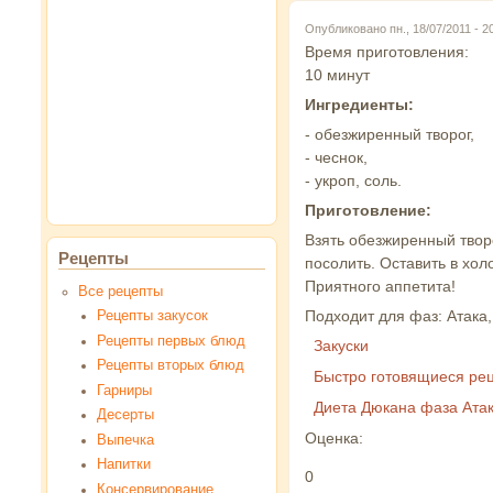
Опубликовано пн., 18/07/2011 - 
Время приготовления:
10 минут
Ингредиенты:
- обезжиренный творог,
- чеснок,
- укроп, соль.
Приготовление:
Взять обезжиренный творо
Рецепты
посолить. Оставить в хо
Приятного аппетита!
Все рецепты
Подходит для фаз: Атака,
Рецепты закусок
Рецепты первых блюд
Закуски
Рецепты вторых блюд
Быстро готовящиеся ре
Гарниры
Диета Дюкана фаза Ата
Десерты
Оценка:
Выпечка
Напитки
0
Консервирование