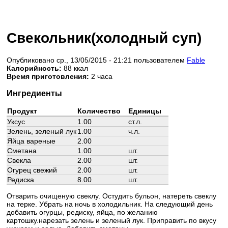
Свекольник(холодный суп)
Опубликовано ср., 13/05/2015 - 21:21 пользователем
Fable
Калорийность:
88 ккал
Время приготовления:
2 часа
Ингредиенты
Продукт
Количество
Единицы
Уксус
1.00
ст.л.
Зелень, зеленый лук
1.00
ч.л.
Яйца вареные
2.00
Сметана
1.00
шт.
Свекла
2.00
шт.
Огурец свежий
2.00
шт.
Редиска
8.00
шт.
Отварить очищеную свеклу. Остудить бульон, натереть свеклу
на терке. Убрать на ночь в холодильник. На следующий день
добавить огурцы, редиску, яйца, по желанию
картошку.нарезать зелень и зеленый лук. Приправить по вкусу