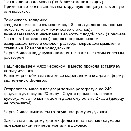
1 ст.л. оливкового масла (на Атаке заменить водой).
Примечание: соль использовать крупную, пищевую каменную
или морскую.
Замачиваем говядину:
кладем в емкость и заливаем водой – она должна полностью
покрыть мясо (считаем количество стаканов);
вынимаем мясо и насыпаем в ёмкость с водой соли (в расчете
1 ст.л. на 1 стакан воды), хорошо перемешиваем;
возвращаем мясо в солевой раствор, накрываем крышкой и
ставим на 12 часов в холодильник.
Через 6 часов воду нужно поменять и залить свежим солевым
раствором.
Нашпиговываем мясо чесноком: в место прокола вставляем
дольку чеснока.
Равномерно обмазываем мясо маринадом и кладем в форму,
застеленную фольгой.
Отправляем мясо в предварительно разогретую до 240
градусов духовку на 20 минут. Спустя время выключаем
духовку, мясо не вынимаем и даем ему остыть 2 часа (дверцу
не открывать!).
Через 2 часа вынимаем готовую пастрому из духовки.
Закрываем пастрому краями фольги и полностью остужаем
при комнатной температуре или в духовке.