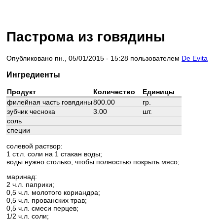
Пастрома из говядины
Опубликовано пн., 05/01/2015 - 15:28 пользователем
De Evita
Ингредиенты
Продукт
Количество
Единицы
филейная часть говядины
800.00
гр.
зубчик чеснока
3.00
шт.
соль
специи
солевой раствор:
1 ст.л. соли на 1 стакан воды;
воды нужно столько, чтобы полностью покрыть мясо;
маринад:
2 ч.л. паприки;
0,5 ч.л. молотого кориандра;
0,5 ч.л. прованских трав;
0,5 ч.л. смеси перцев;
1/2 ч.л. соли;