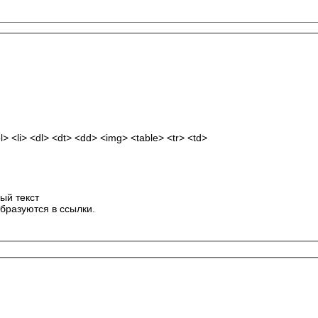
 <li> <dl> <dt> <dd> <img> <table> <tr> <td>
ый текст
бразуются в ссылки.