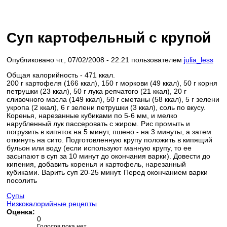
Суп картофельный с крупой
Опубликовано чт., 07/02/2008 - 22:21 пользователем
julia_less
Общая калорийность - 471 ккал.
200 г картофеля (166 ккал), 150 г моркови (49 ккал), 50 г корня
петрушки (23 ккал), 50 г лука репчатого (21 ккал), 20 г
сливочного масла (149 ккал), 50 г сметаны (58 ккал), 5 г зелени
укропа (2 ккал), 6 г зелени петрушки (3 ккал), соль по вкусу.
Коренья, нарезанные кубиками по 5-6 мм, и мелко
нарубленный лук пассеровать с жиром. Рис промыть и
погрузить в кипяток на 5 минут, пшено - на 3 минуты, а затем
откинуть на сито. Подготовленную крупу положить в кипящий
бульон или воду (если используют манную крупу, то ее
засыпают в суп за 10 минут до окончания варки). Довести до
кипения, добавить коренья и картофель, нарезанный
кубиками. Варить суп 20-25 минут. Перед окончанием варки
посолить
Супы
Низкокалорийные рецепты
Оценка:
0
Голосов пока нет