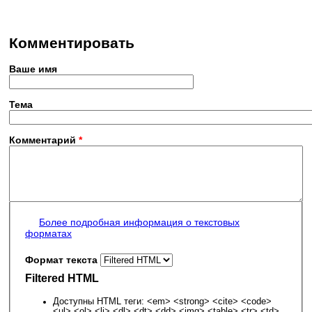
Комментировать
Ваше имя
Тема
Комментарий
*
Более подробная информация о текстовых
форматах
Формат текста
Filtered HTML
Доступны HTML теги: <em> <strong> <cite> <code>
<ul> <ol> <li> <dl> <dt> <dd> <img> <table> <tr> <td>