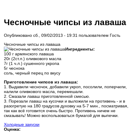
Чесночные чипсы из лаваша
Опубликовано сб., 09/02/2013 - 19:31 пользователем
Гость
Чесночные чипсы из лаваша
Ингредиенты:
100 г армянского лаваша
20г (2ст.л.) оливкового масла
7г (1 ч.л.) сушенного укропа
5г чеснока
соль, черный перец по вкусу
Приготовление чипсов из лаваша:
1. Выдавили чесночок, добавили укроп, посолили, поперчили,
налили оливкового масла, перемешали.
2. Смазали лаваш приготовленной смесью.
3. Порезали лаваш на кусочки и выложили на противень - и в
разогретую на 180 градусов духовку на 5-7 мин., посматривая,
так как всё готовится очень быстро. Противень ничем не
смазывать! Можно воспользоваться бумагой для выпечки.
Холодные закуски
Оценка: