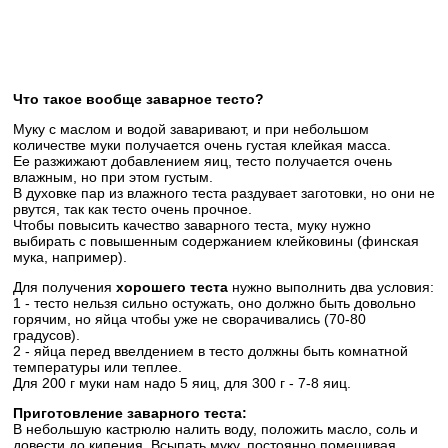
Что такое вообще заварное тесто?
Муку с маслом и водой заваривают, и при небольшом
количестве муки получается очень густая клейкая масса.
Ее разжижают добавлением яиц, тесто получается очень
влажным, но при этом густым.
В духовке пар из влажного теста раздувает заготовки, но они не
рвутся, так как тесто очень прочное.
Чтобы повысить качество заварного теста, муку нужно
выбирать с повышенным содержанием клейковины (финская
мука, например).
Для получения
хорошего теста
нужно выполнить два условия:
1 - тесто нельзя сильно остужать, оно должно быть довольно
горячим, но яйца чтобы уже не сворачивались (70-80
градусов).
2 - яйца перед ввелдением в тесто должны быть комнатной
температуры или теплее.
Для 200 г муки нам надо 5 яиц, для 300 г - 7-8 яиц.
Приготовление заварного теста:
В небольшую кастрюлю налить воду, положить масло, соль и
довести до кипения. Всыпать муку, постоянно помешивая