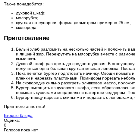
Также понадобится:
духовой шкаф;
мясорубка;
круглая огнеупорная форма диаметром примерно 25 см;
сковорода.
Приготовление
Белый хлеб разломить на несколько частей и положить в м
и лишний жир. Перекрутить на мясорубке вместе с размоче
вымешать.
Духовой шкаф разогреть до среднего уровня. В огнеупорн
получиться одна большая круглая мясная лепешка. Постави
Пока печется бургер подготовить начинку. Овощи помыть и
пленки и нарезать пластинами. Помидоры порезать неболь
На сковородке сильно разогреть оливковое масло, положить 
Бургер вытащить из духового шкафа, если образовалась жи
посыпать кусочками моцареллы и натертым чеддером. Поста
Бургер-пиццу нарезать клиньями и подавать с лепешками,
Приятного аппетита!
Вторые блюда
Оценка:
0
Голосов пока нет