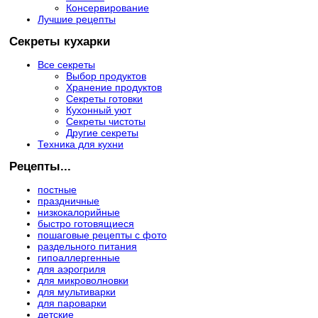
Консервирование
Лучшие рецепты
Секреты кухарки
Все секреты
Выбор продуктов
Хранение продуктов
Секреты готовки
Кухонный уют
Секреты чистоты
Другие секреты
Техника для кухни
Рецепты...
постные
праздничные
низкокалорийные
быстро готовящиеся
пошаговые рецепты с фото
раздельного питания
гипоаллергенные
для аэрогриля
для микроволновки
для мультиварки
для пароварки
детские