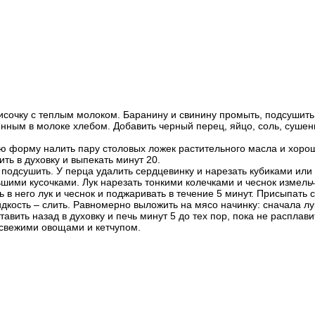
исочку с теплым молоком. Баранину и свинину промыть, подсушить
нным в молоке хлебом. Добавить черный перец, яйцо, соль, сушены
ую форму налить пару столовых ложек растительного масла и хорош
ть в духовку и выпекать минут 20.
 подсушить. У перца удалить сердцевинку и нарезать кубиками или
шими кусочками. Лук нарезать тонкими колечками и чеснок измельч
в него лук и чеснок и поджаривать в течение 5 минут. Присыпать с
дкость – слить. Равномерно выложить на мясо начинку: сначала лу
вить назад в духовку и печь минут 5 до тех пор, пока не расплави
 свежими овощами и кетчупом.