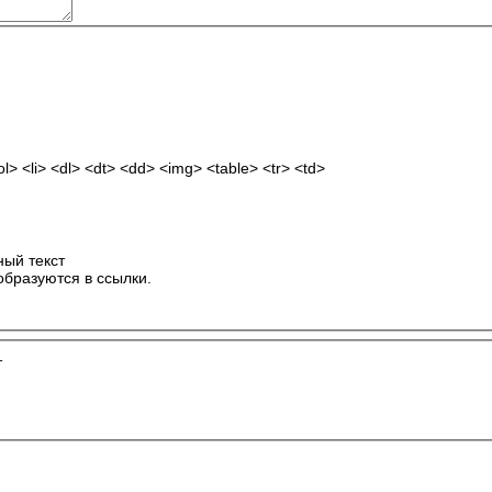
> <li> <dl> <dt> <dd> <img> <table> <tr> <td>
ый текст
образуются в ссылки.
т