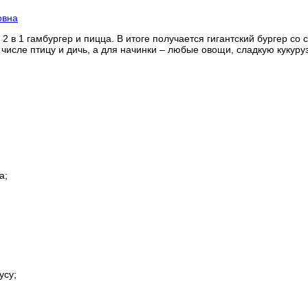
овна
 в 1 гамбургер и пицца. В итоге получается гигантский бургер с
исле птицу и дичь, а для начинки – любые овощи, сладкую кукуру
а;
усу;