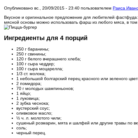
Опубликовано вс., 20/09/2015 - 23:40 пользователем
Раиса Иван
Вкусное и оригинальное предложение для любителей фастфуда: 2
мясной основы можно использовать фарш из любого мяса, в том ч
Ингредиенты для 4 порций
250 г баранины;
250 г свинины;
120 г белого вчерашнего хлеба;
100 г сыра чеддер;
100 г сыра моцарелла;
1/3 ст. молока;
1 небольшой болгарский перец красного или зеленого цвет
2 помидора;
70 г молодых шампиньонов;
1 яйцо;
1 луковица;
2 зубка чеснока;
вустерский соус;
оливковое масло;
½ ч. л. молотого чили;
сушеный розмарин, мята и шалфей или другие травы по вк
соль;
черный перец.