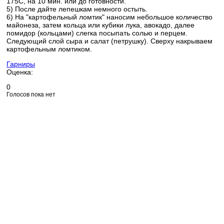
175C, на 10 мин. или до готовности.
5) После дайте лепешкам немного остыть.
6) На "картофельный ломтик" наносим небольшое количество
майонеза, затем кольца или кубики лука, авокадо, далее
помидор (кольцами) слегка посыпать солью и перцем.
Следующий слой сыра и салат (петрушку). Сверху накрываем
картофельным ломтиком.
Гарниры
Оценка:
0
Голосов пока нет