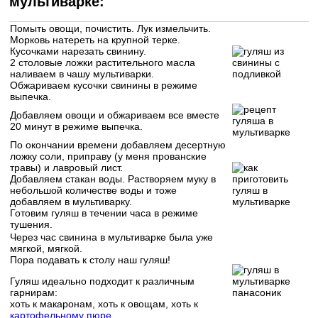
мультиварке:
Помыть овощи, почистить. Лук измельчить.
Морковь натереть на крупной терке.
Кусочками нарезать свинину.
2 столовые ложки растительного масла
наливаем в чашу мультиварки.
Обжариваем кусочки свинины в режиме
выпечка.
Добавляем овощи и обжариваем все вместе
20 минут в режиме выпечка.
По окончании времени добавляем десертную
ложку соли, приправу (у меня прованские
травы) и лавровый лист.
Добавляем стакан воды. Растворяем муку в
небольшой количестве воды и тоже
добавляем в мультиварку.
Готовим гуляш в течении часа в режиме
тушения.
Через час свинина в мультиварке была уже
мягкой, мягкой.
Пора подавать к столу наш гуляш!
Гуляш идеально подходит к различным
гарнирам:
хоть к макаронам, хоть к овощам, хоть к
картофельному пюре
.