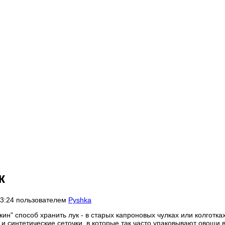
к
 23:24 пользователем
Pyshka
ин" способ хранить лук - в старых капроновых чулках или колготках
 синтетические сеточки, в которые так часто упаковывают овощи 