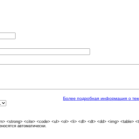
Более подробная информация о тек
> <strong> <cite> <code> <ul> <ol> <li> <dl> <dt> <dd> <img> <table> <t
еносятся автоматически.