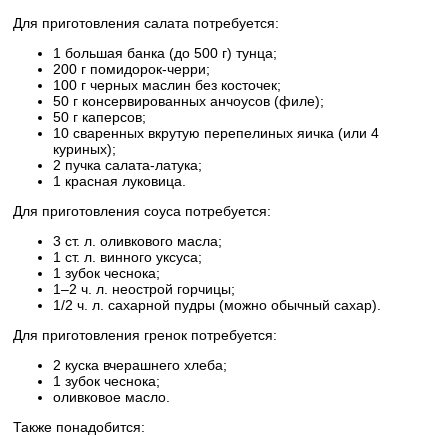
Для приготовления салата потребуется:
1 большая банка (до 500 г) тунца;
200 г помидорок-черри;
100 г черных маслин без косточек;
50 г консервированных анчоусов (филе);
50 г каперсов;
10 сваренных вкрутую перепелиных яичка (или 4
куриных);
2 пучка салата-латука;
1 красная луковица.
Для приготовления соуса потребуется:
3 ст. л. оливкового масла;
1 ст. л. винного уксуса;
1 зубок чеснока;
1–2 ч. л. неострой горчицы;
1/2 ч. л. сахарной пудры (можно обычный сахар).
Для приготовления гренок потребуется:
2 куска вчерашнего хлеба;
1 зубок чеснока;
оливковое масло.
Также понадобится: