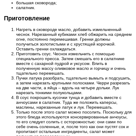
большая сковорода;
салатник.
Приготовление
Нагреть в сковороде масло, добавить измельченный
чеснок. Нарезанный кубиками хлеб обжарить на среднем
огне, постоянно перемешивая. Гренки должны
получиться золотистыми и с хрустящей корочкой.
Оставить гренки охлаждаться.
Приготовить соус. Чеснок измельчить с помощью
специального пресса. Затем смешать его в салатнике
вместе с сахарной пудрой и уксусом. Влить в
полученную массу оливковое масло и горчицу и очень
тщательно перемешать.
Пучки латука разобрать, тщательно вымыть и подсушить,
а затем нарезать крупными полосками. Черри разрезать
на две части, а яйца – вдоль на четыре дольки. Лук
нарезать тонкими полукольцами.
В соус покрошить кусочки тунца и добавить вместе с
анчоусами в салатник. Туда же положить каперсы,
маслины, нарезанные латук и лук. Перемешать.
Только после этого салат можно посолить. Поскольку для
этого блюда используются консервированные анчоусы,
то его следует солить с осторожностью: они сами по
себе очень соленные, и, после того как они пустят сок и
пропитают остальные ингредиенты, салат может