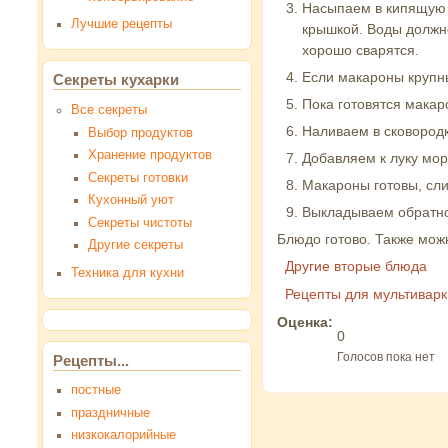
Насыпаем в кипящую 
Лучшие рецепты
крышкой. Воды должно
хорошо сварятся.
Если макароны крупны
Секреты кухарки
Пока готовятся макар
Все секреты
Наливаем в сковородк
Выбор продуктов
Хранение продуктов
Добавляем к луку мор
Секреты готовки
Макароны готовы, сл
Кухонный уют
Выкладываем обратно
Секреты чистоты
Блюдо готово. Также мож
Другие секреты
Другие вторые блюда
Техника для кухни
Рецепты для мультиварк
Оценка:
0
Голосов пока нет
Рецепты...
постные
праздничные
низкокалорийные