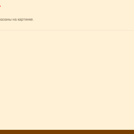
*
казаны на картинке.