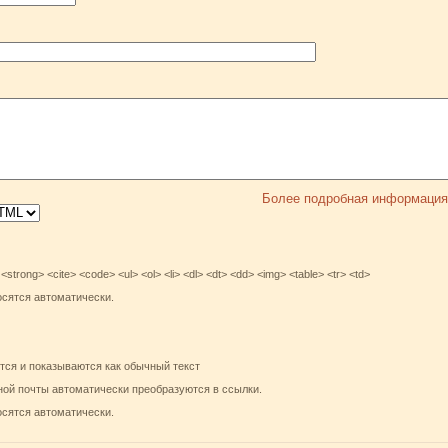
Более подробная информация
rong> <cite> <code> <ul> <ol> <li> <dl> <dt> <dd> <img> <table> <tr> <td>
осятся автоматически.
тся и показываются как обычный текст
ной почты автоматически преобразуются в ссылки.
осятся автоматически.