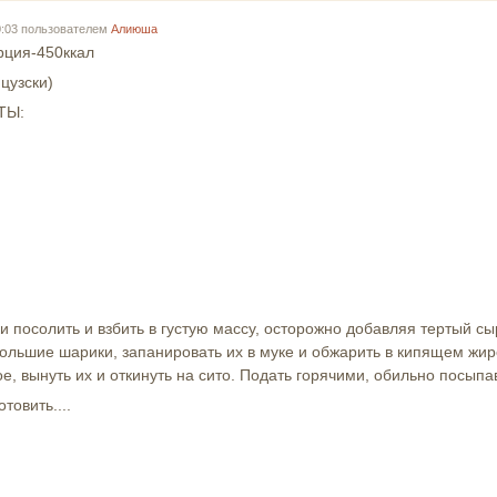
10:03 пользователем
Алиюша
рция-450ккал
цузски)
ТЫ:
посолить и взбить в густую массу, осторожно добавляя тертый сы
льшие шарики, запанировать их в муке и обжарить в кипящем жир
е, вынуть их и откинуть на сито. Подать горячими, обильно посыпа
товить....