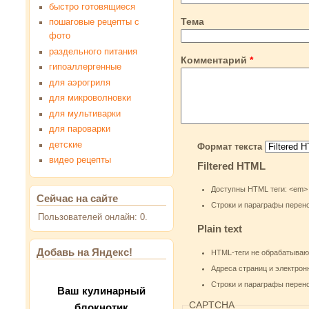
быстро готовящиеся
Тема
пошаговые рецепты с
фото
раздельного питания
Комментарий
*
гипоаллергенные
для аэрогриля
для микроволновки
для мультиварки
для пароварки
детские
Формат текста
видео рецепты
Filtered HTML
Доступны HTML теги: <em> <st
Сейчас на сайте
Строки и параграфы перен
Пользователей онлайн: 0.
Plain text
Добавь на Яндекс!
HTML-теги не обрабатываю
Адреса страниц и электрон
Строки и параграфы перен
Ваш кулинарный
CAPTCHA
блокнотик