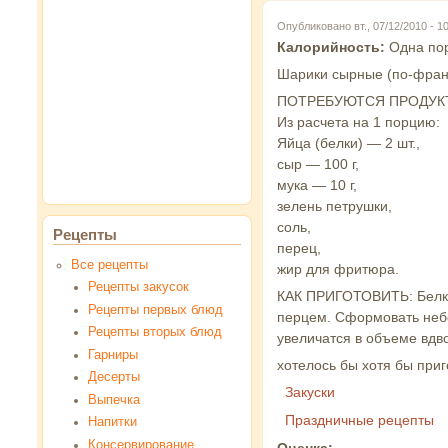
Опубликовано вт., 07/12/2010 - 
Калорийность:
Одна по
Шарики сырные (по-фран
ПОТРЕБУЮТСЯ ПРОДУК
Из расчета на 1 порцию:
Яйца (белки) — 2 шт.,
сыр — 100 г,
мука — 10 г,
зелень петрушки,
соль,
Рецепты
перец,
Все рецепты
жир для фритюра.
Рецепты закусок
КАК ПРИГОТОВИТЬ: Белки 
Рецепты первых блюд
перцем. Сформовать небо
Рецепты вторых блюд
увеличатся в объеме вдво
Гарниры
хотелось бы хотя бы приго
Десерты
Закуски
Выпечка
Праздничные рецепты
Напитки
Консервирование