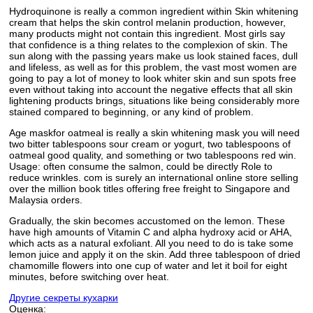
Hydroquinone is really a common ingredient within Skin whitening
cream that helps the skin control melanin production, however,
many products might not contain this ingredient. Most girls say
that confidence is a thing relates to the complexion of skin. The
sun along with the passing years make us look stained faces, dull
and lifeless, as well as for this problem, the vast most women are
going to pay a lot of money to look whiter skin and sun spots free
even without taking into account the negative effects that all skin
lightening products brings, situations like being considerably more
stained compared to beginning, or any kind of problem.
Age maskfor oatmeal is really a skin whitening mask you will need
two bitter tablespoons sour cream or yogurt, two tablespoons of
oatmeal good quality, and something or two tablespoons red win.
Usage: often consume the salmon, could be directly Role to
reduce wrinkles. com is surely an international online store selling
over the million book titles offering free freight to Singapore and
Malaysia orders.
Gradually, the skin becomes accustomed on the lemon. These
have high amounts of Vitamin C and alpha hydroxy acid or AHA,
which acts as a natural exfoliant. All you need to do is take some
lemon juice and apply it on the skin. Add three tablespoon of dried
chamomille flowers into one cup of water and let it boil for eight
minutes, before switching over heat.
Другие секреты кухарки
Оценка: