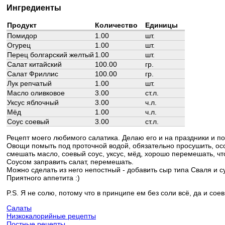
Ингредиенты
Продукт
Количество
Единицы
Помидор
1.00
шт.
Огурец
1.00
шт.
Перец болгарский желтый
1.00
шт.
Салат китайский
100.00
гр.
Салат Фриллис
100.00
гр.
Лук репчатый
1.00
шт.
Масло оливковое
3.00
ст.л.
Уксус яблочный
3.00
ч.л.
Мёд
1.00
ч.л.
Соус соевый
3.00
ст.л.
Рецепт моего любимого салатика. Делаю его и на праздники и по
Овощи помыть под проточной водой, обязательно просушить, особ
смешать масло, соевый соус, уксус, мёд, хорошо перемешать, что
Соусом заправить салат, перемешать.
Можно сделать из него непостный - добавить сыр типа Сваля и 
Приятного аппетита :)
P.S. Я не солю, потому что в принципе ем без соли всё, да и сое
Салаты
Низкокалорийные рецепты
Постные рецепты