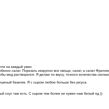
чти на каждый ужин.
енно салат. Порезать некрупно все овощи, салат, а салат Фриллис 
бы мед растворился. Я делаю по вкусу, точного количества сколько
сушеный базилик. Я с сыром люблю больше без уксуса.
вый соус там есть. С сыром тем более не нужен нам белый яд ))