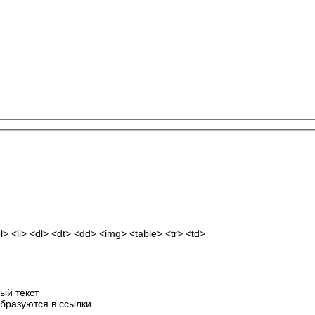
 <li> <dl> <dt> <dd> <img> <table> <tr> <td>
ый текст
бразуются в ссылки.