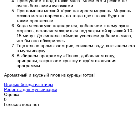
Приступаем к подготовке мяса. Моем его и режем не
очень большими кусочками.
При помощи мелкой тёрки натираем морковь. Морковь
можно мелко порезать, но тогда цвет плова будет не
таким оранжевым.
Когда чеснок уже поджарится, добавляем к нему лук и
морковь, оставляем жариться под закрытой крышкой 10-
15 минут. До сигнала таймера успеваем добавить мясо,
что бы оно обжарилось.
Тщательно промываем рис, сливаем воду, высыпаем его
в мультиварку.
Выбираем программу «Плов», добавляем воду,
приправы, закрываем крышку и ждём окончания
программы.
Ароматный и вкусный плов из курицы готов!
Вторые блюда из птицы
Рецепты для мультиварки
Оценка:
0
Голосов пока нет