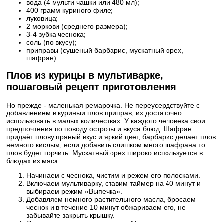
вода (4 мульти чашки или 480 мл);
400 грамм куриного филе;
луковица;
2 моркови (среднего размера);
3-4 зубка чеснока;
соль (по вкусу);
приправы (сушеный барбарис, мускатный орех,
шафран).
Плов из курицы в мультиварке,
пошаговый рецепт приготовления
Но прежде - маленькая ремарочка. Не переусердствуйте с
добавлением в куриный плов приправ, их достаточно
использовать в малых количествах. У каждого человека свои
предпочтения по поводу остроты и вкуса блюд. Шафран
придаёт плову пряный вкус и яркий цвет, барбарис делает плов
немного кислым, если добавить слишком много шафрана то
плов будет горчить. Мускатный орех широко используется в
блюдах из мяса.
Начинаем с чеснока, чистим и режем его полосками.
Включаем мультиварку, ставим таймер на 40 минут и
выбираем режим «Выпечка».
Добавляем немного растительного масла, бросаем
чеснок и в течение 10 минут обжариваем его, не
забывайте закрыть крышку.