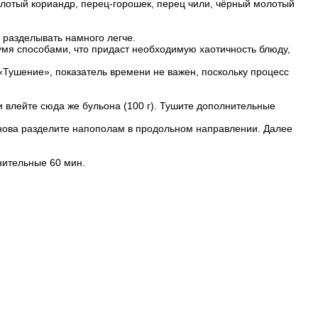
лотый кориандр, перец-горошек, перец чили, чёрный молотый
о разделывать намного легче.
вумя способами, что придаст необходимую хаотичность блюду,
«Тушение», показатель времени не важен, поскольку процесс
и влейте сюда же бульона (100 г). Тушите дополнительные
 снова разделите напополам в продольном направлении. Далее
нительные 60 мин.