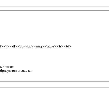
 <li> <dl> <dt> <dd> <img> <table> <tr> <td>
ый текст
бразуются в ссылки.