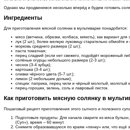
Однако мы продвинемся несколько вперёд и будем готовить соля
Ингредиенты
Для приготовления мясной солянки в мультиварке понадобится:
мясо (ветчина, обрезки, колбаса, мякоть), как вариант для
лук (2 шт.), более мелкую луковицу старательно обмойте и
морковь среднего размера (2 шт.);
паста томатная;
перец сладкий (если нет свежего, подойдёт мороженый ли
солёные огурцы небольшого размера (2-3 шт.);
чеснок (3-4 зубца);
картошка (3-4 шт.);
оливки чёрного цвета (5-7 шт.);
лимон (2 небольшие дольки);
специи: паприка, перец чили и чёрный молотый, молотый к
перец-горошек, зелень, соль и лавровый листок.
Как приготовить мясную солянку в мульти
Пошаговый рецепт приготовления этого сытного и полезного супа
Подготовьте продукты. Для начала сварите из мяса бульон
(Суп»), время – 60 минут.
Снимите образовавшуюся по краям «пенку» или, что ещё 