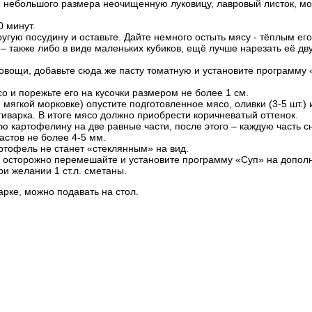
 небольшого размера неочищенную луковицу, лавровый листок, мо
0 минут.
ругую посудину и оставьте. Дайте немного остыть мясу - тёплым ег
 – также либо в виде маленьких кубиков, ещё лучше нарезать её д
овощи, добавьте сюда же пасту томатную и установите программу 
о и порежьте его на кусочки размером не более 1 см.
мягкой морковке) опустите подготовленное мясо, оливки (3-5 шт.) 
ьтиварка. В итоге мясо должно приобрести коричневатый оттенок.
ую картофелину на две равные части, после этого – каждую часть
астов не более 4-5 мм.
ртофель не станет «стеклянным» на вид.
, осторожно перемешайте и установите программу «Суп» на допол
ри желании 1 ст.л. сметаны.
рке, можно подавать на стол.