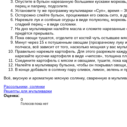
Опустите в бульон нарезанную большими кусками морковь,
перец и паприку, подсолите.
Установите ту же программу мультиварки «Суп», время – 3
Осторожно слейте бульон, процеживая его сквозь сито, в д
Нарежьте лук и солёные огурцы в виде полуколец, морковь
сладкий перец – в виде соломки.
На дно мультиварки налейте масла и сложите нарезанные 
придётся прерывать.
Пока овощи тушатся, отделите от костей чуть остывшее мяс
Минут через 15 к потушенным овощам (прозрачному луку и 
полчаса, всё зависит от того, насколько мощная у вас мул
Правильно нарежьте картофель. Для этого разрежьте кажд
нарезайте кусочки картофеля в виде «чипсов», толщина пл
Соедините картофель с мясом и овощами, тушите, пока ка
Налейте в мультиварку бульона, чтобы он покрывал овощи
В конце добавьте в солянку пару оливок, лимон, зелень и п
Всё, вкусную и ароматную мясную солянку, сваренную в мультива
Рассольники, солянки
Рецепты для мультиварки
Оценка:
0
Голосов пока нет