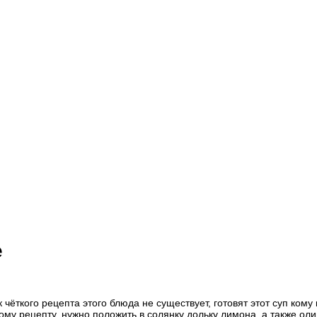
е
чёткого рецепта этого блюда не существует, готовят этот суп кому 
ому рецепту, нужно положить в солянку дольку лимона, а также оли