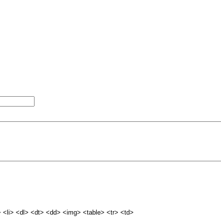
<li> <dl> <dt> <dd> <img> <table> <tr> <td>