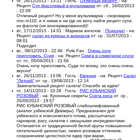
чт., 26/12/2013 - 13:21
:
Гость
:
Отличный рецепт!
- на:
Рецепт
Суп фасолевый в мультиварке
от:
сб., 16/02/2013
- 22:09
Отличный рецепт! Но у меня мультиварка - скороварка
rmc-m110, и я никак и ни где не могу найти рецепт супа
из фасоли (не консервированной)‎!
вт., 17/12/2013 - 14:01
:
Маркиза ангелов.
:
Подходит
- на:
Рецепт
салат из курицы и ананасов
от:
ср., 31/07/2013 -
08:01
Подходит
вс., 08/12/2013 - 22:46
:
Pole Fan
:
Очень хочу
приготовить. Судя
- на:
Рецепт
Семга в сливочном соусе
от:
пт., 05/04/2013 - 21:56
Очень хочу приготовить. Судя по всему, это очень-очень
вкусно!
вт., 26/11/2013 - 13:06
:
Гость
:
Евгения
- на:
Рецепт
Салат
"Летний"
от:
ср., 19/06/2013 - 12:14
Замечательный рецепт салата! Спасибо за идею!
чт., 14/11/2013 - 10:28
:
Гость
:
РИС КУБАНСКИЙ
РОЗОВЫЙ
- на:
Кухонные секреты
Сорта риса
от:
ср.,
25/09/2013 - 19:57
РИС КУБАНСКИЙ РОЗОВЫЙ слабошлифованный
(аналог узбекской Девзиры). Предназначен для
узбекского и классического плова, рассыпчатых
гарниров, рагу, салатов с овощными ингредиентами.
Отличается от традиционной белой крупы повышенной
питательной ценностью, нежно-розовым оттенком,
сохранением целостности ядер при варке,