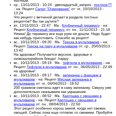
постный.
ср., 13/11/2013 - 10:24
:
двенадцатый_каприз
:
постное??
- на:
Рецепт
Салат "Очарование"
от:
чт., 10/10/2013 -
13:24
Что рецепт с ветчиной делает в разделе постных
рецептов? Вы так шутите?
вт., 12/11/2013 - 22:47
:
fifa
:
Клубничный тирамису
- на:
Рецепт
Клубничный тирамису.
от:
пн., 11/11/2013 - 21:18
Нямка! До тирамису все еще руки не дошли. Надо будет
как нибудь приготовить. Спасибо за рецепт!
вс., 10/11/2013 - 09:20
:
fifa
:
Треска в мультиварке
- на:
Рецепт
Треска на пару в мультиварке
от:
ср., 20/03/2013 -
13:42
На здоровье! Получается вкусное, здоровье и
низкокалорийное блюдо! :happy:
вс., 10/11/2013 - 09:19
:
fifa
:
тефтели в мультиварке
- на:
Рецепт
Тефтели в мультиварке
от:
пн., 06/05/2013 - 22:49
на здоровье!
вс., 10/11/2013 - 09:17
:
fifa
:
запеканка с фаршем в
мультиварке
- на:
Рецепт
Мясная запеканка в
мультиварке
от:
чт., 04/04/2013 - 18:52
200 граммов сметаны идет в саму запеканку. Сверху уже
дополнительно смазываем как украшение.
вс., 10/11/2013 - 08:52
:
fifa
:
Картошка с овощами в
мультиварке
- на:
Рецепт
Картошка с овощами в
мультиварке
от:
пн., 08/04/2013 - 22:50
Этот рецепт особенно хорош зимой, когда нет свежих
овощей. Сейчас пока еще готовлю со свежими. Пробуйте