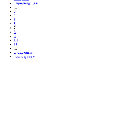
‹ предыдущая
…
3
4
5
6
7
8
9
10
11
…
следующая ›
последняя »