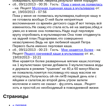
обжаривать кусочки.Уверена,результат меня порадует.
сб., 09/11/2013 - 00:35
:
Гость
:
Пока у меня не появилась
- на:
Рецепт
Молочная пшенная каша в мультиварке
от:
вт., 19/03/2013 - 07:56
Пока у меня не появилась мультиварка,пшённую кашу я
не готовила вообще.О ней были неприятные
воспоминания со времён детского сада.И вот теперь всё
изменилось.Не скажу,что стала есть её на завтрак,обед и
ужин,но в меню она появилась.Надо ещё перловую
крупу опробовать в мультиварочке.Она тоже отодвинута
на задний план.Подозреваю,что совершенно
незаслуженно.Ведь не зря любимой кашей Петра
Первого была именно перловая каша.
сб., 09/11/2013 - 00:23
:
Гость
:
Мне нравятся более
- на:
Рецепт
Рецепт гречневой каши в мультиварке
от:
вт.,
19/03/2013 - 10:21
Мне нравятся более разваренные мягкие каши,поэтому
на 1 мультистакан гречки добавила 3 мультистакана воды
и держала в режиме "тушение" не 40,а 60 минут.Масла
не пожалела,помятуя пословицу,что кашу маслом не
испортишь.Получилось ой-ля-ля!В первый день ели с
яйцами и салатом,во второй день утром залили
молочком и никто не сказал - фу,опять каша...Рецепт
хоть и простой,но необходимый в повседневной жизни.
Страницы
« первая