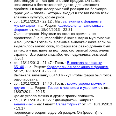
рекомендуется, как диетический продукт. Он также
незаменим в безглютеновой диете, для имеющих
проблемы в виде аллергической реакции на белковую
фракцию – глютен, который входит в состав белка всех
злаковых культур, кроме риса.
ср., 13/11/2013 - 22:12
:
fifa
:
запеканка с фаршем в
мультиварке
- на:
Рецепт
Картофельная запеканка с
фаршем
от:
чт., 18/04/2013 - 22:31
Очень странно. Неужели за столько времени не
пропеклось? :girl_impossible: А какая марка мультиварки
и мощность? Готовили в режиме выпечка? Даже если бы
выделилось много сока, то фарш все равно должен был
за час, а у вас даже за полтора, сготовится! Хмм, очень
странно. Все равно спасибо, что поделились отзывом!
:love2:
ср., 13/11/2013 - 21:47
:
Гость
:
Выпекала запеканку
65+40
- на:
Рецепт
Картофельная запеканка с фаршем
от:
чт., 18/04/2013 - 22:31
Выпекала запеканку 65+40 минут, чтобы фарш был готов,
разочарована
ср., 13/11/2013 - 14:40
:
Гость
:
кроме укропа можно и
другие
- на:
Рецепт
Творог с чесноком и укропом
от:
пн.,
18/07/2011 - 20:15
кроме укропа можно и другие травки положить.
ср., 13/11/2013 - 10:27
:
двенадцатый_каприз
:
аналогично
- на:
Рецепт
Салат "Ирина"
от:
чт., 10/10/2013
- 13:17
перенесите рецепт в другой раздел. Он (рецепт) не