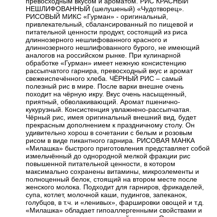
превосходным вкусом и ароматом. РИС КРАСНЫЙ
НЕШЛИФОВАННЫЙ (шелушеный) «Чудотворец».
РИСОВЫЙ МИКС «Гурман» - оригинальный,
привлекательный, сбалансированный по пищевой и
питательной ценности продукт, состоящий из риса
длиннозерного нешлифованного красного и
длиннозерного нешлифованного бурого, не имеющий
аналогов на российском рынке. При кулинарной
обработке «Гурман» имеет нежную консистенцию
рассыпчатого гарнира, превосходный вкус и аромат
свежеиспечённого хлеба. ЧЁРНЫЙ РИС – самый
полезный рис в мире. После варки внешне очень
походит на чёрную икру. Вкус очень насыщенный,
приятный, обволакивающий. Аромат пшенично-
кукурузный. Консистенция увлажнено-рассыпчатая.
Чёрный рис, имея оригинальный внешний вид, будет
прекрасным дополнением к праздничному столу. Он
удивительно хорош в сочетании с белым и розовым
рисом в виде пикантного гарнира. РИСОВАЯ МАНКА
«Милашка» быстрого приготовления представляет собой
измельчённый до однородной мелкой фракции рис
повышенной питательной ценности, в котором
максимально сохранены витамины, микроэлементы и
полноценный белок, стоящий на втором месте после
женского молока. Подходит для гарниров, фрикаделей,
супа, котлет, молочной каши, пудингов, запеканок,
голубцов, в т.ч. и «ленивых», фаршировки овощей и т.д.
«Милашка» обладает гипоаллергенными свойствами и