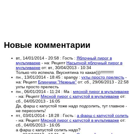
Новые комментарии
вт., 14/01/2014 - 20:58
:
Гость
:
Яблочный пирог в
мультиварке
- на:
Рецепт
Насыпной яблочный пирог в
мультиварке
от:
вт., 30/04/2013 - 10:34
Только что испекла. Вкуснятина то какая)))!!!!!!!!!!!
пн., 13/01/2014 - 18:45
:
spangy
:
ухты просто прелесть
-
на:
Рецепт
Блинчики "Нежные"
от:
сб., 29/06/2013 - 22:58
ухты просто прелесть
пн., 06/01/2014 - 11:24
:
fifa
:
мясной пирог в мультиварке
- на:
Рецепт
Мясной пирог с капустой в мультиварке
от:
сб., 04/05/2013 - 16:05
Да, фарш с капустой тоже надо подсолить, тут главное -
не пересолить!
пт., 03/01/2014 - 18:28
:
Гость
:
а фарш с капустой солить
- на:
Рецепт
Мясной пирог с капустой в мультиварке
от:
сб., 04/05/2013 - 16:05
а фарш с капустой солить надо?