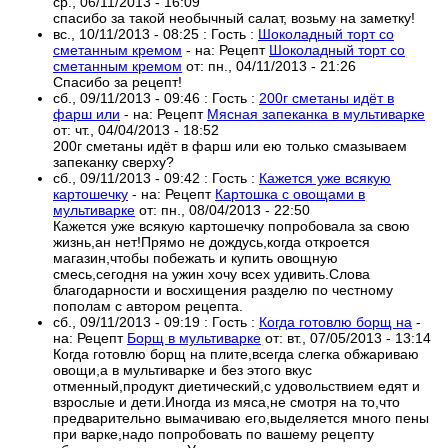
ср., 06/11/2013 - 16:09
спасибо за такой необычный салат, возьму на заметку!
вс., 10/11/2013 - 08:25
:
Гость
:
Шоколадный торт со
сметанным кремом
- на:
Рецепт
Шоколадный торт со
сметанным кремом
от:
пн., 04/11/2013 - 21:26
Спасибо за рецепт!
сб., 09/11/2013 - 09:46
:
Гость
:
200г сметаны идёт в
фарш или
- на:
Рецепт
Мясная запеканка в мультиварке
от:
чт., 04/04/2013 - 18:52
200г сметаны идёт в фарш или ею только смазываем
запеканку сверху?
сб., 09/11/2013 - 09:42
:
Гость
:
Кажется уже всякую
картошечку
- на:
Рецепт
Картошка с овощами в
мультиварке
от:
пн., 08/04/2013 - 22:50
Кажется уже всякую картошечку попробовала за свою
жизнь,ан нет!Прямо не дождусь,когда откроется
магазин,чтобы побежать и купить овощную
смесь,сегодня на ужин хочу всех удивить.Слова
благодарности и восхищения разделю по честному
пополам с автором рецепта.
сб., 09/11/2013 - 09:19
:
Гость
:
Когда готовлю борщ на
-
на:
Рецепт
Борщ в мультиварке
от:
вт., 07/05/2013 - 13:14
Когда готовлю борщ на плите,всегда слегка обжариваю
овощи,а в мультиварке и без этого вкус
отменный,продукт диетический,с удовольствием едят и
взрослые и дети.Иногда из мяса,не смотря на то,что
предварительно вымачиваю его,выделяется много пены
при варке,надо попробовать по вашему рецепту