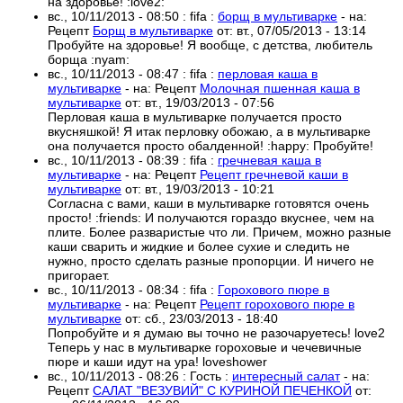
на здоровье! :love2:
вс., 10/11/2013 - 08:50
:
fifa
:
борщ в мультиварке
- на:
Рецепт
Борщ в мультиварке
от:
вт., 07/05/2013 - 13:14
Пробуйте на здоровье! Я вообще, с детства, любитель
борща :nyam:
вс., 10/11/2013 - 08:47
:
fifa
:
перловая каша в
мультиварке
- на:
Рецепт
Молочная пшенная каша в
мультиварке
от:
вт., 19/03/2013 - 07:56
Перловая каша в мультиварке получается просто
вкусняшкой! Я итак перловку обожаю, а в мультиварке
она получается просто обалденной! :happy: Пробуйте!
вс., 10/11/2013 - 08:39
:
fifa
:
гречневая каша в
мультиварке
- на:
Рецепт
Рецепт гречневой каши в
мультиварке
от:
вт., 19/03/2013 - 10:21
Согласна с вами, каши в мультиварке готовятся очень
просто! :friends: И получаются гораздо вкуснее, чем на
плите. Более разваристые что ли. Причем, можно разные
каши сварить и жидкие и более сухие и следить не
нужно, просто сделать разные пропорции. И ничего не
пригорает.
вс., 10/11/2013 - 08:34
:
fifa
:
Горохового пюре в
мультиварке
- на:
Рецепт
Рецепт горохового пюре в
мультиварке
от:
сб., 23/03/2013 - 18:40
Попробуйте и я думаю вы точно не разочаруетесь! love2
Теперь у нас в мультиварке гороховые и чечевичные
пюре и каши идут на ура! loveshower
вс., 10/11/2013 - 08:26
:
Гость
:
интересный салат
- на:
Рецепт
САЛАТ "ВЕЗУВИЙ" С КУРИНОЙ ПЕЧЕНКОЙ
от: