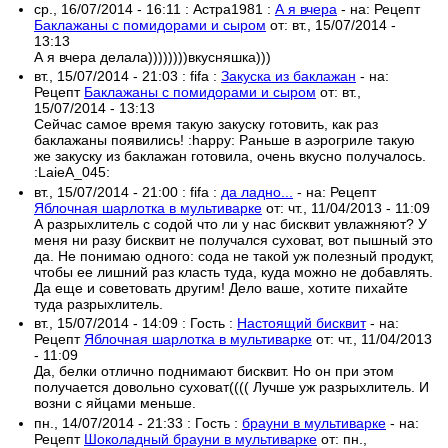
ср., 16/07/2014 - 16:11
:
Астра1981
:
А я вчера
- на:
Рецепт
Баклажаны с помидорами и сыром
от:
вт., 15/07/2014 -
13:13
А я вчера делала))))))))вкусняшка)))
вт., 15/07/2014 - 21:03
:
fifa
:
Закуска из баклажан
- на:
Рецепт
Баклажаны с помидорами и сыром
от:
вт.,
15/07/2014 - 13:13
Сейчас самое время такую закуску готовить, как раз
баклажаны появились! :happy: Раньше в аэрогриле такую
же закуску из баклажан готовила, очень вкусно получалось.
:LaieA_045:
вт., 15/07/2014 - 21:00
:
fifa
:
да ладно...
- на:
Рецепт
Яблочная шарлотка в мультиварке
от:
чт., 11/04/2013 - 11:09
А разрыхлитель с содой что ли у нас бисквит увлажняют? У
меня ни разу бисквит не получался суховат, вот пышный это
да. Не понимаю одного: сода не такой уж полезный продукт,
чтобы ее лишний раз класть туда, куда можно не добавлять.
Да еще и советовать другим! Дело ваше, хотите пихайте
туда разрыхлитель.
вт., 15/07/2014 - 14:09
:
Гость
:
Настоящий бисквит
- на:
Рецепт
Яблочная шарлотка в мультиварке
от:
чт., 11/04/2013
- 11:09
Да, белки отлично поднимают бисквит. Но он при этом
получается довольно суховат(((( Лучше уж разрыхлитель. И
возни с яйцами меньше.
пн., 14/07/2014 - 21:33
:
Гость
:
брауни в мультиварке
- на:
Рецепт
Шоколадный брауни в мультиварке
от:
пн.,