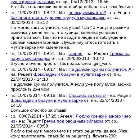
суп с фрикадельками
от:
ср., 05/12/2012 - 18:56
Я люблю половинки вареного яйца добавлять в сам бульон.
чт., 10/07/2014 - 09:42
:
fifa
:
не выдумывайте!!!
- на:
Рецепт
Как приготовить куриную грудку в мультиварке
от:
вс.,
03/03/2013 - 15:32
Не могло так получится, как у вас!!! За 40 минут в режиме
выпечка у меня не то, что курица, свинина успевает
приготовиться. Так что не вводите людей в заблуждение
своими комментариями. Лучше научитесь готовить в
мультиварке или смените ее.
чт., 10/07/2014 - 09:21
:
fifa
:
скорее
- на:
Рецепт
Треска на
пару в мультиварке
от:
ср., 20/03/2013 - 13:42
Вкусно и очень просто! Так правильнее :girl_wink:
чт., 10/07/2014 - 09:17
:
fifa
:
Не должен сухим получится. А
-
на:
Рецепт
Шоколадный брауни в мультиварке
от:
пн.,
22/04/2013 - 14:10
Не должен сухим получится. А если уже получился, можно
прослоить джемом.
чт., 10/07/2014 - 09:16
:
fifa
:
Спасибо за отзыв!
- на:
Рецепт
Шоколадный брауни в мультиварке
от:
пн., 22/04/2013 -
14:10
Большое спасибо за отзыв!
ср., 09/07/2014 - 17:29
:
Агнея
:
Люблю гречку и много чего
из
- на:
Рецепт
Гречка под овощным облаком
от:
ср.,
21/05/2014 - 09:58
Люблю гречку и много чего из этого рецепта, да всё. Уже
хочу приготовить, спасибо за рецепт))) :flowers-290: