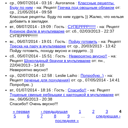
ср., 09/07/2014 - 03:16
:
Auroranoa
:
Классные рецепты.
Буду по ним
- на:
Рецепт
Гречка под овощным облаком
от:
ср., 21/05/2014 - 09:58
Классные рецепты. Буду по ним худеть )) Жалко, что нельзя
добавить в закладки.
вт., 08/07/2014 - 19:09
:
Гость
:
СУПЕРРРР!!!!!!
- на:
Рецепт
Куриное филе в мультиварке
от:
сб., 02/03/2013 - 22:37
СУПЕРРРР!!!!!!
вс., 06/07/2014 - 19:01
:
Гость
:
Пойду готовить
- на:
Рецепт
Треска на пару в мультиварке
от:
ср., 20/03/2013 - 13:42
Пойду готовить, походу вкусно и сердито...))
сб., 05/07/2014 - 15:51
:
Гость
:
Невероятно вкусно!!
- на:
Рецепт
Шоколадный брауни в мультиварке
от:
пн.,
22/04/2013 - 14:10
Невероятно вкусно!!
ср., 02/07/2014 - 12:58
:
Leslie Laiho
:
Попробую..)
- на:
Рецепт
печенье для похудения)
от:
ср., 07/05/2014 - 14:41
Попробую..)
вт., 01/07/2014 - 18:16
:
Гость
:
Спасибо!!
- на:
Рецепт
Тушеные свиные ребрышки с картошкой в мультиварке
от:
пн., 06/05/2013 - 20:38
Спасибо!! Очень вкусно!!!
« первая
‹ предыдущая
1
2
3
4
5
6
7
8
9
…
следующая ›
Страницы
последняя »