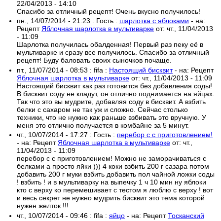
22/04/2013 - 14:10
Спасибо за отличный рецепт! Очень вкусно получилось!
пн., 14/07/2014 - 21:23
:
Гость
:
шарлотка с яблоками
- на:
Рецепт
Яблочная шарлотка в мультиварке
от:
чт., 11/04/2013
- 11:09
Шарлотка получилась обалденная! Первый раз пеку её в
мультиварке и сразу все получилось. Спасибо за отличный
рецепт! Буду баловать своих сыночков почаще.
пт., 11/07/2014 - 08:53
:
fifa
:
Настоящий бисквит
- на:
Рецепт
Яблочная шарлотка в мультиварке
от:
чт., 11/04/2013 - 11:09
Настоящий бисквит как раз готовится без добавления соды!
В бисквит соду не кладут, он отлично поднимается на яйцах.
Так что это вы мудрите, добавляя соду в бисквит. А взбить
белки с сахаром не так уж и сложно. Сейчас столько
техники, что не нужно как раньше взбивать это вручную. У
меня это отлично получается в комбайне за 5 минут.
чт., 10/07/2014 - 17:27
:
Гость
:
перебор с с приготовлением!
- на:
Рецепт
Яблочная шарлотка в мультиварке
от:
чт.,
11/04/2013 - 11:09
перебор с с приготовлением! Можно не заморачиваться с
белками а просто яйки ))) 4 коки взбить 200 г сазара потом
добавить 200 г муки взбить добавить пол чайной ложки соды
! взбить ! и в мультиварку на выпечку 1 ч 10 мин ну яблоки
кто с верху ко перемешивает с тестом я люблю с верху ! вот
и весь секрет не нужно мудрить бисквит это тема которой
нужен желток !!!
чт., 10/07/2014 - 09:46
:
fifa
:
яйцо
- на:
Рецепт
Тосканский