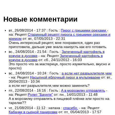
Новые комментарии
вт., 26/08/2014 - 17:37
:
Гость
:
Пирог с грецкими орехами
-
на:
Рецепт
Старинный рецепт пирога с грецкими орехами и
кремом
от:
вт., 07/05/2013 - 22:31
Очень интересный рецепт, мне понравился, один раз
приготовила, дальше уже знала наизусть как его готовить.
вс., 24/08/2014 - 21:54
:
Гость
:
Запеченный картофель в
кожуре в духовке
- на:
Рецепт
Запеченный картофель в
кожуре в духовке
от:
сб., 24/11/2012 - 16:03
Это просто что за мастериця, просто изумительно, вкусно и
просто)
вс., 24/08/2014 - 10:24
:
Гость
:
а если нет разрыхлителя,чем
- на:
Рецепт
Насыпной яблочный пирог в мультиварке
от:
вт.,
30/04/2013 - 10:34
а если нет разрыхлителя,чем можно заменить?
пт., 22/08/2014 - 16:16
:
Гость
:
А в морозилку отправлять
-
на:
Рецепт
Рулет "Баунти"
от:
пн., 14/01/2013 - 11:48
А в морозилку отправлять в пищевой плёнке или просто на
тарелке??
чт., 21/08/2014 - 11:12
:
натаха
:
спасибо.
- на:
Рецепт
Кабачки в сырной панировке
от:
пт., 05/04/2013 - 17:57