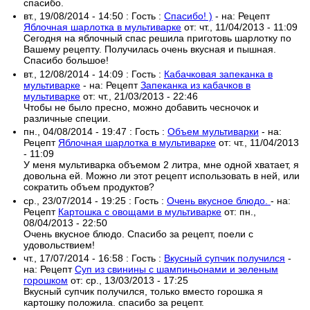
спасибо.
вт., 19/08/2014 - 14:50
:
Гость
:
Спасибо! )
- на:
Рецепт
Яблочная шарлотка в мультиварке
от:
чт., 11/04/2013 - 11:09
Сегодня на яблочный спас решила приготовь шарлотку по
Вашему рецепту. Получилась очень вкусная и пышная.
Спасибо большое!
вт., 12/08/2014 - 14:09
:
Гость
:
Кабачковая запеканка в
мультиварке
- на:
Рецепт
Запеканка из кабачков в
мультиварке
от:
чт., 21/03/2013 - 22:46
Чтобы не было пресно, можно добавить чесночок и
различные специи.
пн., 04/08/2014 - 19:47
:
Гость
:
Объем мультиварки
- на:
Рецепт
Яблочная шарлотка в мультиварке
от:
чт., 11/04/2013
- 11:09
У меня мультиварка объемом 2 литра, мне одной хватает, я
довольна ей. Можно ли этот рецепт использовать в ней, или
сократить объем продуктов?
ср., 23/07/2014 - 19:25
:
Гость
:
Очень вкусное блюдо.
- на:
Рецепт
Картошка с овощами в мультиварке
от:
пн.,
08/04/2013 - 22:50
Очень вкусное блюдо. Спасибо за рецепт, поели с
удовольствием!
чт., 17/07/2014 - 16:58
:
Гость
:
Вкусный супчик получился
-
на:
Рецепт
Суп из свинины с шампиньонами и зеленым
горошком
от:
ср., 13/03/2013 - 17:25
Вкусный супчик получился, только вместо горошка я
картошку положила. спасибо за рецепт.