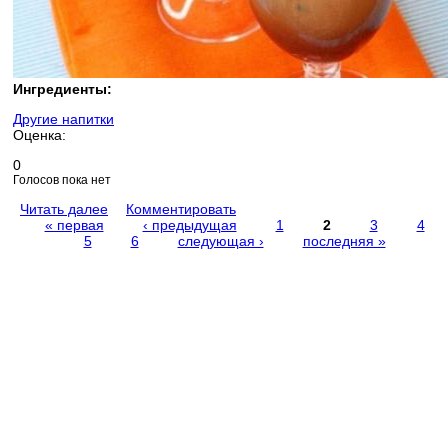
Ингредиенты:
Другие напитки
Оценка:
0
Голосов пока нет
Читать далее
Комментировать
« первая
‹ предыдущая
1
2
3
4
5
6
следующая ›
последняя »
Страницы