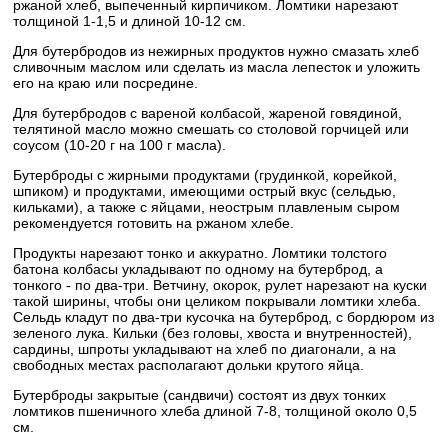
ржаной хлеб, выпеченный кирпичиком. Ломтики нарезают
толщиной 1-1,5 и длиной 10-12 см.
Для бутербродов из нежирных продуктов нужно смазать хлеб
сливочным маслом или сделать из масла лепесток и уложить
его на краю или посредине.
Для бутербродов с вареной колбасой, жареной говядиной,
телятиной масло можно смешать со столовой горчицей или
соусом (10-20 г на 100 г масла).
Бутерброды с жирными продуктами (грудинкой, корейкой,
шпиком) и продуктами, имеющими острый вкус (сельдью,
кильками), а также с яйцами, неострым плавленым сыром
рекомендуется готовить на ржаном хлебе.
Продукты нарезают тонко и аккуратно. Ломтики толстого
батона колбасы укладывают по одному на бутерброд, а
тонкого - по два-три. Ветчину, окорок, рулет нарезают на куски
такой ширины, чтобы они целиком покрывали ломтики хлеба.
Сельдь кладут по два-три кусочка на бутерброд, с бордюром из
зеленого лука. Кильки (без головы, хвоста и внутренностей),
сардины, шпроты укладывают на хлеб по диагонали, а на
свободных местах располагают дольки крутого яйца.
Бутерброды закрытые (сандвичи) состоят из двух тонких
ломтиков пшеничного хлеба длиной 7-8, толщиной около 0,5
см.