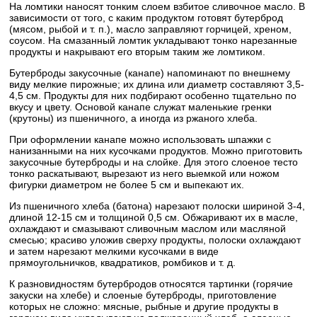
На ломтики наносят тонким слоем взбитое сливочное масло. В
зависимости от того, с каким продуктом готовят бутерброд
(мясом, рыбой и т. п.), масло заправляют горчицей, хреном,
соусом. На смазанный ломтик укладывают тонко нарезанные
продукты и накрывают его вторым таким же ломтиком.
Бутерброды закусочные (канапе) напоминают по внешнему
виду мелкие пирожные; их длина или диаметр составляют 3,5-
4,5 см. Продукты для них подбирают особенно тщательно по
вкусу и цвету. Основой канапе служат маленькие гренки
(крутоны) из пшеничного, а иногда из ржаного хлеба.
При оформлении канапе можно использовать шпажки с
нанизанными на них кусочками продуктов. Можно приготовить
закусочные бутерброды и на слойке. Для этого слоеное тесто
тонко раскатывают, вырезают из него выемкой или ножом
фигурки диаметром не более 5 см и выпекают их.
Из пшеничного хлеба (батона) нарезают полоски шириной 3-4,
длиной 12-15 см и толщиной 0,5 см. Обжаривают их в масле,
охлаждают и смазывают сливочным маслом или масляной
смесью; красиво уложив сверху продукты, полоски охлаждают
и затем нарезают мелкими кусочками в виде
прямоугольничков, квадратиков, ромбиков и т. д.
К разновидностям бутербродов относятся тартинки (горячие
закуски на хлебе) и слоеные бутерброды, приготовление
которых не сложно: мясные, рыбные и другие продукты в