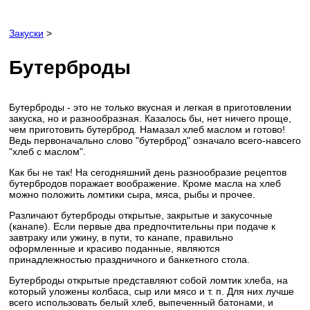
Закуски
>
Бутерброды
Бутерброды - это не только вкусная и легкая в приготовлении
закуска, но и разнообразная. Казалось бы, нет ничего проще,
чем приготовить бутерброд. Намазал хлеб маслом и готово!
Ведь первоначально слово "бутерброд" означало всего-навсего
"хлеб с маслом".
Как бы не так! На сегодняшний день разнообразие рецептов
бутербродов поражает воображение. Кроме масла на хлеб
можно положить ломтики сыра, мяса, рыбы и прочее.
Различают бутерброды открытые, закрытые и закусочные
(канапе). Если первые два предпочтительны при подаче к
завтраку или ужину, в пути, то канапе, правильно
оформленные и красиво поданные, являются
принадлежностью праздничного и банкетного стола.
Бутерброды открытые представляют собой ломтик хлеба, на
который уложены колбаса, сыр или мясо и т. п. Для них лучше
всего использовать белый хлеб, выпеченный батонами, и